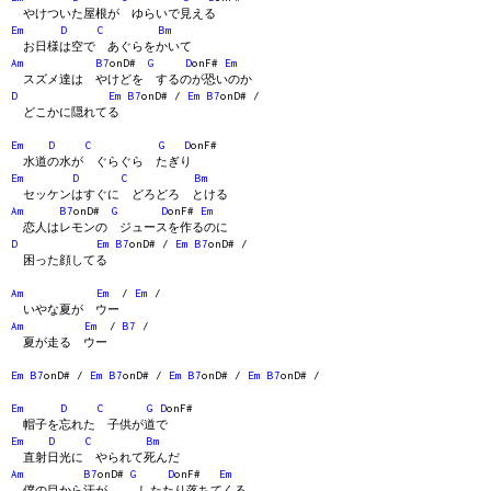
やけついた屋根が ゆらいで見える
Em
D
C
Bm
お日様は空で あぐらをかいて
Am
B7
onD#
G
D
onF#
Em
スズメ達は やけどを するのが恐いのか
D
Em
B7
onD# /
Em
B7
onD# /
どこかに隠れてる
Em
D
C
G
D
onF#
水道の水が ぐらぐら たぎり
Em
D
C
Bm
セッケンはすぐに どろどろ とける
Am
B7
onD#
G
D
onF#
Em
恋人はレモンの ジュースを作るのに
D
Em
B7
onD# /
Em
B7
onD# /
困った顔してる
Am
Em
/
Em
/
いやな夏が ウー
Am
Em
/
B7
/
夏が走る ウー
Em
B7
onD# /
Em
B7
onD# /
Em
B7
onD# /
Em
B7
onD# /
Em
D
C
G
D
onF#
帽子を忘れた 子供が道で
Em
D
C
Bm
直射日光に やられて死んだ
Am
B7
onD#
G
D
onF#
Em
僕の目から汗が したたり落ちてくる