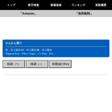
トップ
歌手検索
新着楽曲
ランキング
更新履歴
「Amazon」
「吉田拓郎」
かんかん照り
歌：井上陽水/詞：井上陽水/曲：井上陽水
Original Key：F#m / Capo：2 / Play：Em