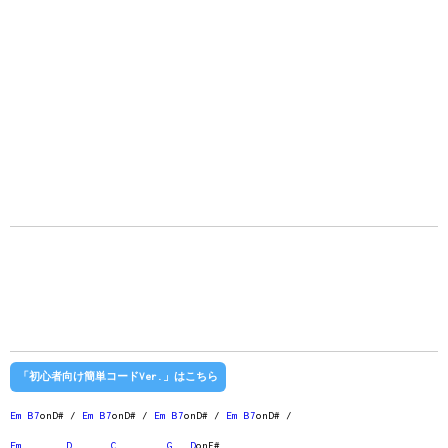
「初心者向け簡単コードVer.」はこちら
Em
B7
onD# /
Em
B7
onD# /
Em
B7
onD# /
Em
B7
onD# /
Em
D
C
G
D
onF#