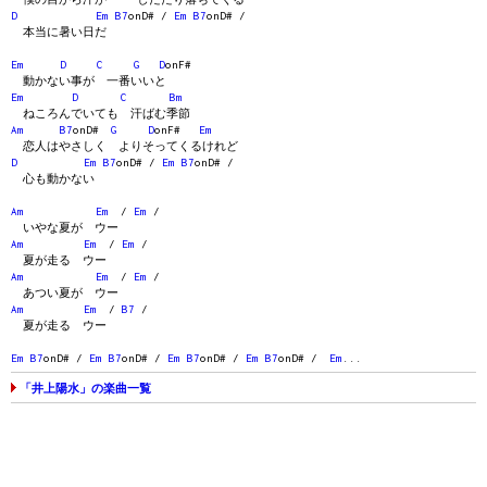
D
Em
B7
onD# /
Em
B7
onD# /
本当に暑い日だ
Em
D
C
G
D
onF#
動かない事が 一番いいと
Em
D
C
Bm
ねころんでいても 汗ばむ季節
Am
B7
onD#
G
D
onF#
Em
恋人はやさしく よりそってくるけれど
D
Em
B7
onD# /
Em
B7
onD# /
心も動かない
Am
Em
/
Em
/
いやな夏が ウー
Am
Em
/
Em
/
夏が走る ウー
Am
Em
/
Em
/
あつい夏が ウー
Am
Em
/
B7
/
夏が走る ウー
Em
B7
onD# /
Em
B7
onD# /
Em
B7
onD# /
Em
B7
onD# /
Em
...
「井上陽水」の楽曲一覧