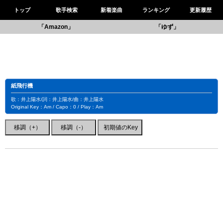
トップ
歌手検索
新着楽曲
ランキング
更新履歴
「Amazon」
「ゆず」
紙飛行機
歌：井上陽水/詞：井上陽水/曲：井上陽水
Original Key：Am / Capo：0 / Play：Am