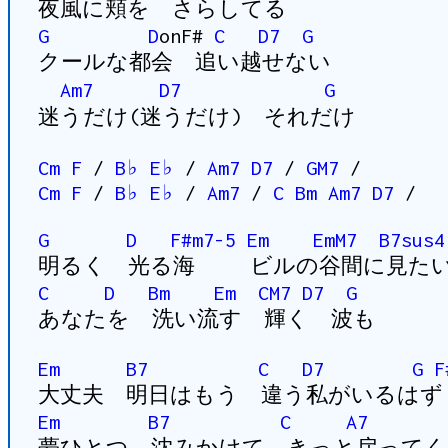
夜風に頬を さらしてる
G
D
onF#
C
D7
G
クールな都会 追い越せない
Am7
D7
G
迷うだけ(迷うだけ) それだけ
Cm
F
/
B♭
E♭
/
Am7
D7
/
GM7
/
Cm
F
/
B♭
E♭
/
Am7
/
C
Bm
Am7
D7
/
G
D
F#m7-5
Em
EmM7
B7sus4
明るく 光る海 ビルの谷間に見た
C
D
Bm
Em
CM7
D7
G
あなたを 洗い流す 輝く 波も
Em
B7
C
D7
G
F
大丈夫 明日はもう 違う私がいるはず
Em
B7
C
A7
夢ひとつ 沈みかけて きっと戻ってく