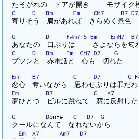
たそがれの ドアが開き モザイク
C
D
Bm
Em
CM7
B7
D7
寄りそう 肩があれば きらめく景色
G
D
F#m7-5
Em
EmM7
B7
あなたの 口ぶりは さよならを匂
C
D
Bm
Em
CM7
D7
G
プツンと 赤電話と 心も 切れた
Em
B7
C
D7
G
F
恋心 奪いながら 思わせぶりは罪だわ
Em
B7
C
A7
夢ひとつ ビルに跳ねて 窓に反射した
G
D
onF#
C
D7
G
クールになんて なれないから
Em
A7
Am7
D7