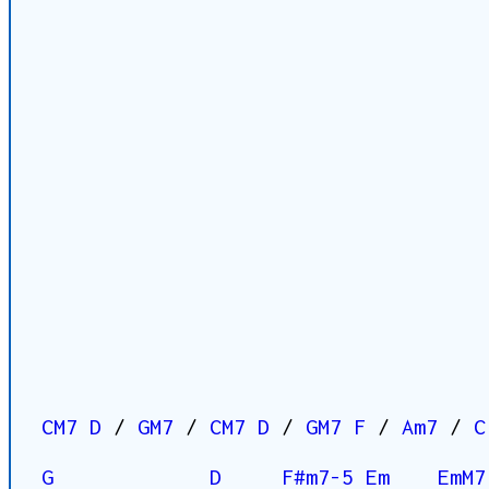
CM7
D
/
GM7
/
CM7
D
/
GM7
F
/
Am7
/
C
G
D
F#m7-5
Em
EmM7