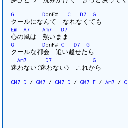
G
D
onF#
C
D7
G
クールになんて なれなくても
Em
A7
Am7
D7
心の風は 熱いまま
G
D
onF#
C
D7
G
クールな都会 追い越せたら
Am7
D7
G
迷わない(迷わない) これから
CM7
D
/
GM7
/
CM7
D
/
GM7
F
/
Am7
/
C