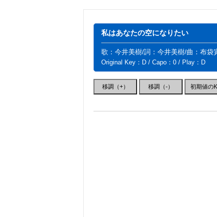
私はあなたの空になりたい
歌：今井美樹/詞：今井美樹/曲：布袋
Original Key：D / Capo：0 / Play：D