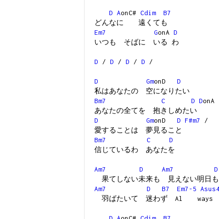
D
A
onC#
Cdim
B7
どんなに 遠くても
Em7
G
onA
D
いつも そばに いる わ
D
/
D
/
D
/
D
/
D
Gm
onD
D
私はあなたの 空になりたい
Bm7
C
D
D
onA 
あなたの全てを 抱きしめたい
D
Gm
onD
D
F#m7
/
愛することは 夢見ること
Bm7
C
D
信じているわ あなたを
Am7
D
Am7
D
果てしない未来も 見えない明日も
Am7
D
B7
Em7-5
Asus
羽ばたいて 迷わず Al ways Lo
D
A
onC#
Cdim
B7