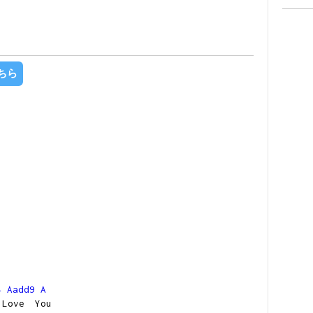
ちら
4
Aadd9
A
ve You