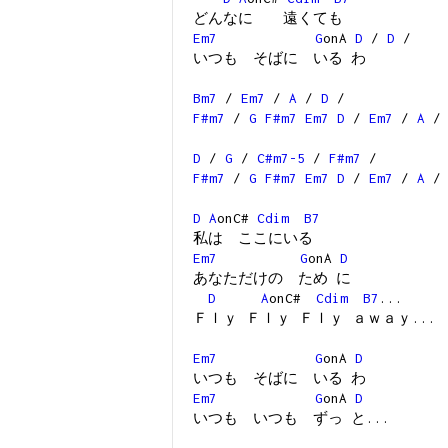
どんなに 遠くても
Em7
G
onA
D
/
D
/
いつも そばに いる わ
Bm7
/
Em7
/
A
/
D
/
F#m7
/
G
F#m7
Em7
D
/
Em7
/
A
/
D
/
G
/
C#m7-5
/
F#m7
/
F#m7
/
G
F#m7
Em7
D
/
Em7
/
A
D
A
onC#
Cdim
B7
私は ここにいる
Em7
G
onA
D
あなただけの ため に
D
A
onC#
Cdim
B7
...
Ｆｌｙ Ｆｌｙ Ｆｌｙ ａｗａｙ...
Em7
G
onA
D
いつも そばに いる わ
Em7
G
onA
D
いつも いつも ずっ と...