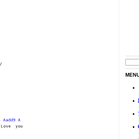
/
MEN
4
Aadd9
A
ve you