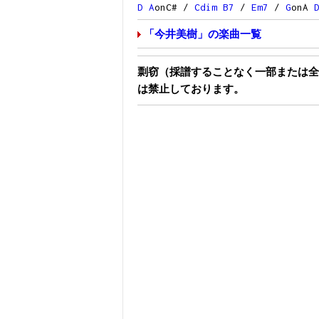
D
A
onC# /
Cdim
B7
/
Em7
/
G
onA
「今井美樹」の楽曲一覧
剽窃（採譜することなく一部または全
は禁止しております。