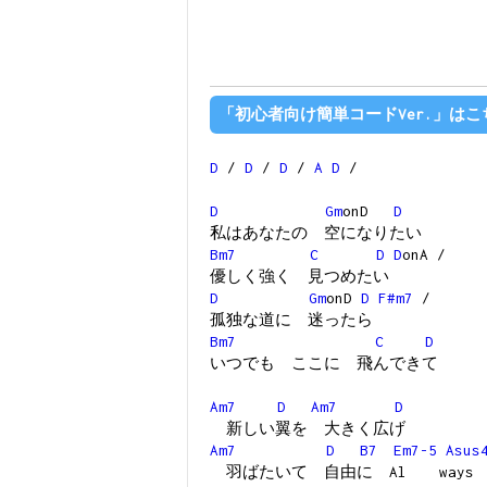
「初心者向け簡単コードVer.」はこ
D
/
D
/
D
/
A
D
/
D
Gm
onD
D
私はあなたの 空になりたい
Bm7
C
D
D
onA /
優しく強く 見つめたい
D
Gm
onD
D
F#m7
/
孤独な道に 迷ったら
Bm7
C
D
いつでも ここに 飛んできて
Am7
D
Am7
D
新しい翼を 大きく広げ
Am7
D
B7
Em7-5
Asus
羽ばたいて 自由に Al ways Lo