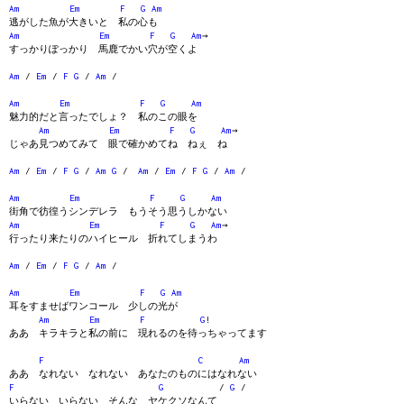
Am
Em
F
G
Am
逃がした魚が大きいと 私の心も
Am
Em
F
G
Am
→
すっかりぽっかり 馬鹿でかい穴が空くよ
Am
/
Em
/
F
G
/
Am
/
Am
Em
F
G
Am
魅力的だと言ったでしょ？ 私のこの眼を
Am
Em
F
G
Am
→
じゃあ見つめてみて 眼で確かめてね ねぇ ね
Am
/
Em
/
F
G
/
Am
G
/
Am
/
Em
/
F
G
/
Am
/
Am
Em
F
G
Am
街角で彷徨うシンデレラ もうそう思うしかない
Am
Em
F
G
Am
→
行ったり来たりのハイヒール 折れてしまうわ
Am
/
Em
/
F
G
/
Am
/
Am
Em
F
G
Am
耳をすませばワンコール 少しの光が
Am
Em
F
G
!
ああ キラキラと私の前に 現れるのを待っちゃってます
F
C
Am
ああ なれない なれない あなたのものにはなれない
F
G
/
G
/
いらない いらない そんな ヤケクソなんて