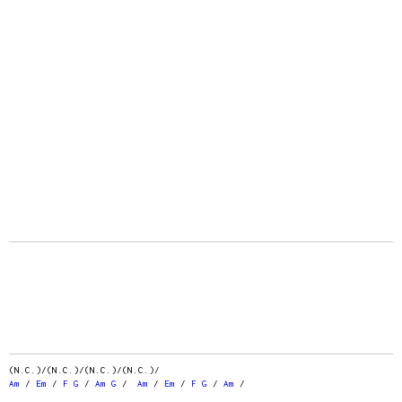
(N.C.)/(N.C.)/(N.C.)/(N.C.)/
Am
/
Em
/
F
G
/
Am
G
/
Am
/
Em
/
F
G
/
Am
/