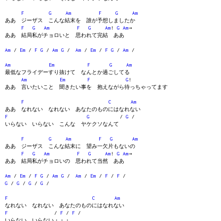
F
G
Am
F
G
Am
ああ ジーザス こんな結末を 誰が予想しましたか
F
G
Am
F
G
Am
!
G
Am
→
ああ 結局私がチョロいと 思われて完結 ああ
Am
/
Em
/
F
G
/
Am
G
/
Am
/
Em
/
F
G
/
Am
/
Am
Em
F
G
Am
最低なフライデーすり抜けて なんとか過ごしてる
Am
Em
F
G
!
ああ 言いたいこと 聞きたい事を 抱えながら待っちゃってます
F
C
Am
ああ なれない なれない あなたのものにはなれない
F
G
/
G
/
いらない いらない こんな ヤケクソなんて
F
G
Am
F
G
Am
ああ ジーザス こんな結末に 望み一欠片もないの
F
G
Am
F
G
Am
!
G
Am
→
ああ 結局私がチョロいの 思われて当然 ああ
Am
/
Em
/
F
G
/
Am
G
/
Am
/
Em
/
F
/
F
/
G
/
G
/
G
/
G
/
F
C
Am
なれない なれない あなたのものにはなれない
F
/
F
/
F
/
いらない いらない・・・