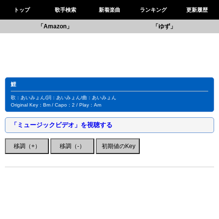
トップ
歌手検索
新着楽曲
ランキング
更新履歴
「Amazon」
「ゆず」
鯉
歌：あいみょん/詞：あいみょん/曲：あいみょん
Original Key：Bm / Capo：2 / Play：Am
「ミュージックビデオ」を視聴する