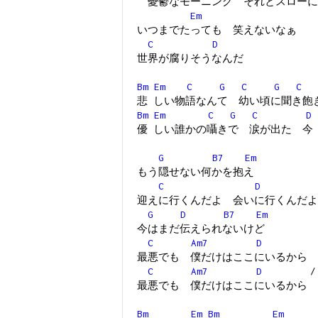
憂鬱なモーニング それとスローに
Em
いつまでたっても 笑えないなぁ
C
D
世界が腐りそうなんだ
Bm
Em
C
G
C
G
C
悲 しい物語なんて 幼い頃に聞き飽
Bm
Em
C
G
C
D
優 しい誰かの囁きで 涙が出た 今
G
B7
Em
もう隠せない何かを抱え
C
D
迎えに行くんだよ 会いに行くんだよ
G
D
B7
Em
今はまだ伝えられないけど
C
Am7
D
最悪でも 僕だけはここにいるから
C
Am7
D
最悪でも 僕だけはここにいるから
Bm
Em
Bm
Em