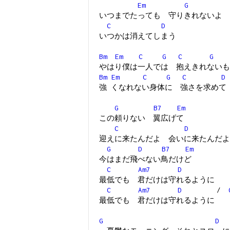
Em
G
いつまでたっても 守りきれないよ
C
D
いつかは消えてしまう
Bm
Em
C
G
C
G
やはり僕は一人では 抱えきれないも
Bm
Em
C
G
C
D
強 くなれない身体に 強さを求めて
G
B7
Em
この頼りない 翼広げて
C
D
迎えに来たんだよ 会いに来たんだよ
G
D
B7
Em
今はまだ飛べない鳥だけど
C
Am7
D
最低でも 君だけは守れるように
C
Am7
D
/
最低でも 君だけは守れるように
G
D