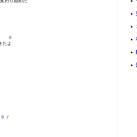
変わり始めた
D
きたよ
/
D
/