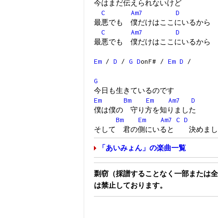
今はまだ伝えられないけど
C
Am7
D
最悪でも 僕だけはここにいるから
C
Am7
D
最悪でも 僕だけはここにいるから
Em
/
D
/
G
D
onF# /
Em
D
/
G
今日も生きているのです
Em
Bm
Em
Am7
D
僕は僕の 守り方を知りました
Bm
Em
Am7
C
D
そして 君の側にいると 決めまし
「あいみょん」の楽曲一覧
剽窃（採譜することなく一部または全
は禁止しております。