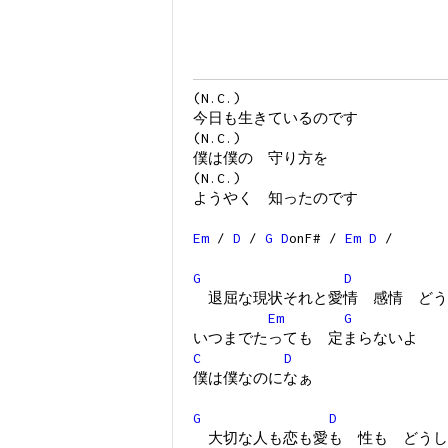
(N.C.)
今日も生きているのです
(N.C.)
僕は僕の 守り方を
(N.C.)
ようやく 知ったのです
Em
/
D
/
G
D
onF# /
Em
D
/
G
D
退屈な現状それと愛情 感情 どう
Em
G
いつまでたっても 定まらないよ
C
D
僕は僕なのになぁ
G
D
大切な人も恋も愛も 性も どうし