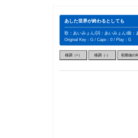
あした世界が終わるとしても
歌：あいみょん/詞：あいみょん/曲：
Original Key：G / Capo：0 / Play：G