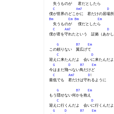
失うものが 君だとしたら
C
Am7
D
僕が世界のどこかに 君だけの居場所
Bm
Em
Bm
Em
失うものが 僕だとしたら
C
Am7
D
僕が君を守れたという 証拠（あかし
G
B7
Em
この頼りない 翼広げて
C
D
迎えに来たんだよ 会いに来たんだよ
G
D
B7
Em
今はまだ飛べない鳥だけど
C
Am7
D
!
最低でも 君だけは守れるように
G
B7
Em
もう隠せない何かを抱え
C
D
迎えに行くんだよ 会いに行くんだよ
G
D
B7
Em