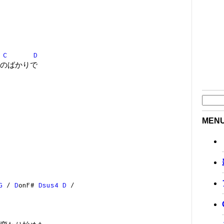
C
D
のばかりで
MEN
G
/
D
onF#
Dsus4
D
/