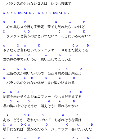
バランスのとれない２人は いつも曖昧で
G
A
/
D
Dsus4
D
/
G
A
/
D
Dsus4
D
/
G
A
D
G
A
D
心の奥じゃ今日も不安定 夢でも見れたらいいけど
G
A
D
G
A
D
クスクスと笑うのはどいつだい？ そこにいるのかい？
A
G
A
D
G
A
D
さよならは言わないでジェニファー 今もまだ覚えてる
G
A
D
G
A
D
君の胸の中でもいつか 思い出してほしいよ
G
A
D
G
A
D
近所の犬が鳴いたベルで 当たり前の朝が来たよ
G
A
D
G
A
D
バランスのとれない体が また吸い込まれる
A
G
A
D
G
A
D
約束を果たそうよジェニファー 今もまだ覚えてる
G
A
D
G
A
D
君の胸の中ではそうか 消えそうに揺れるのかい
A
G
A
D
G
D
ああ どうか 忘れないでいて ちぎれそうな雲は
G
A
D
G
A
D
G
A
D
明日になれば 繋がるだろう ジェニファー会いたいんだ
A
G
A
D
G
A
D