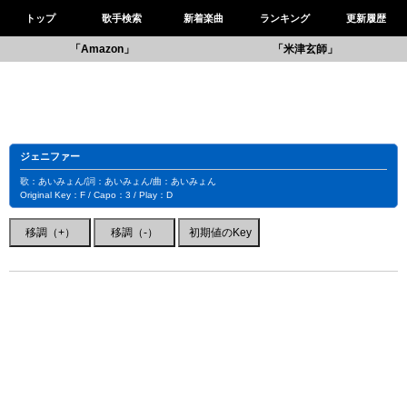
トップ
歌手検索
新着楽曲
ランキング
更新履歴
「Amazon」
「米津玄師」
ジェニファー
歌：あいみょん/詞：あいみょん/曲：あいみょん
Original Key：F / Capo：3 / Play：D