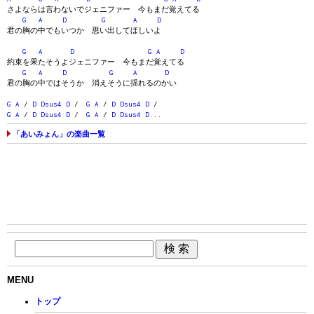
さよならは言わないでジェニファー 今もまだ覚えてる
G
A
D
G
A
D
君の胸の中でもいつか 思い出してほしいよ
G
A
D
G
A
D
約束を果たそうよジェニファー 今もまだ覚えてる
G
A
D
G
A
D
君の胸の中ではそうか 消えそうに揺れるのかい
G
A
/
D
Dsus4
D
/
G
A
/
D
Dsus4
D
/
G
A
/
D
Dsus4
D
/
G
A
/
D
Dsus4
D
...
「あいみょん」の楽曲一覧
MENU
トップ