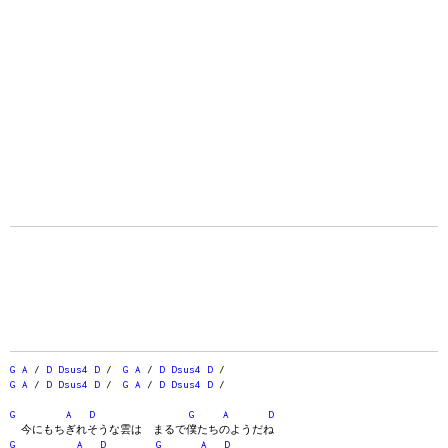
G
A
/
D
Dsus4
D
/
G
A
/
D
Dsus4
D
/
G
A
/
D
Dsus4
D
/
G
A
/
D
Dsus4
D
/
G
A
D
G
A
D
今にもちぎれそうな雲は まるで僕たちのようだね
G
A
D
G
A
D