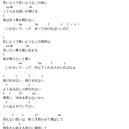
苦いようで甘いようなこの泡に
G
onB
Am
くぐらせる想いが弾ける
C
体は言う事を聞かない
Am
Em
F
G
C
/
G
/
「いかないで」って 走ってゆければいいのに
C
広いようで狭いようなこの場所は
G
onB
Am
言いたい事も喉に詰まる
C
体が帰りたいと嘆く
Am
Em
F
G
「いかないで」って 叫んでくれる人がいればなぁ
F
C
F
C
抜け出せない 抜けきれない
F
G
よくある話じゃ終われない
F
C
E7
Am
簡単に 冷める気もないから
F
G
とりあえずアレ下さい
C
G
E7
Am
消えない想いは 軽く火照らせて飛ばして
F
G
指先から始まる何かに期待して