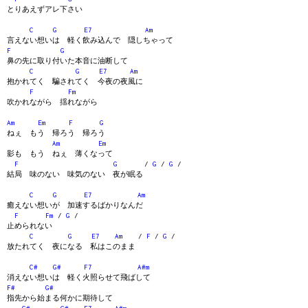
とりあえずアレ下さい
C
G
E7
Am
言えない想いは 軽く飲み込んで 隠しちゃって
F
G
鼻の先に取り付いた本音に油断して
C
G
E7
Am
抱かれてく 騙されてく 今夜の夜風に
F
Fm
吹かれながら 揺れながら
Am
Em
F
G
ねぇ もう 帰ろう 帰ろう
Am
Em
影も もう ねぇ 薄くなって
F
G
/
G
/
G
/
結局 味のない 味気のない 夜が眠る
C
G
E7
Am
癒えない想いが 加速するばかりなんだ
F
Fm
/
G
/
止められない
C
G
E7
Am
/
F
/
G
/
放たれてく 夜になる 私はこのまま
C#
G#
F7
A#m
消えない想いは 軽く火照らせて飛ばして
F#
G#
指先から始まる何かに期待して