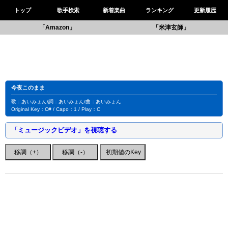
トップ
歌手検索
新着楽曲
ランキング
更新履歴
「Amazon」
「米津玄師」
今夜このまま
歌：あいみょん/詞：あいみょん/曲：あいみょん
Original Key：C# / Capo：1 / Play：C
「ミュージックビデオ」を視聴する