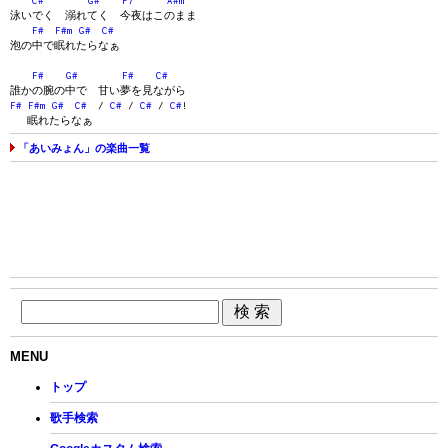
C#
G#
F7
A#m
泳いでく 溺れてく 今夜はこのまま
F#
F#m
G#
C#
泡の中で眠れたらなぁ
F#
G#
F#
C#
誰かの腕の中で 甘い夢を見ながら
F#
F#m
G#
C#
/
C#
/
C#
/
C#
!
眠れたらなぁ
「あいみょん」の楽曲一覧
MENU
トップ
歌手検索