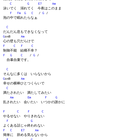
C
G
E7
Am
泳いでく 溺れてく 今夜はこのまま
F
Fm
G
C
/
G
/
泡の中で眠れたらなぁ
C
だんだん息もできなくなって
G
onB
Am
心の壁も穴だらけで
F
C
F
C
制御不能 結構不幸？
F
G
C
/
G
/
自暴自棄です。
C
そんなに多くは いらないから
G
onB
Am
幸せの横棒ひとつくらいで
C
満たされたい 満たしてみたい
Am
Em
F
G
乱されたい 会いたい いつかの誰かに
F
C
F
C
やるせない やりきれない
F
G
よくある話じゃ終われない
F
C
E7
Am
簡単に 辞める気もないから
F
G