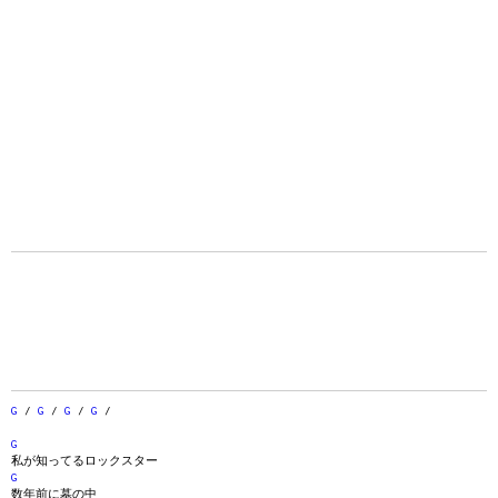
G
/
G
/
G
/
G
/
G
私が知ってるロックスター
G
数年前に墓の中