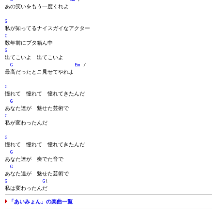
あの笑いをもう一度くれよ
G
私が知ってるナイスガイなアクター
G
数年前にブタ箱ん中
G
出てこいよ 出てこいよ
G
Em
/
最高だったとこ見せてやれよ
G
憧れて 憧れて 憧れてきたんだ
G
あなた達が 魅せた芸術で
G
私が変わったんだ
G
憧れて 憧れて 憧れてきたんだ
G
あなた達が 奏でた音で
G
あなた達が 魅せた芸術で
G
G
!
私は変わったんだ
「あいみょん」の楽曲一覧