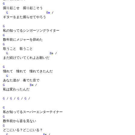
G
掘り起こせ 掘り起こそう
G
Em
/
ギターをまた握らせてやろう
G
私の知ってるシンガーソングライター
G
数年前にメジャーを辞めた
G
歌うこと 歌うこと
G
Em
/
まだ続けていてくれよお願いだ
G
憧れて 憧れて 憧れてきたんだ
G
あなた達が 奏でた音で
G
Em
/
私は変わったんだ
G
/
G
/
G
/
G
/
G
私が知ってるスーパーエンターテイナー
G
数年前から姿を見ない
G
どこにいる？どこにいる？
G
Em
/