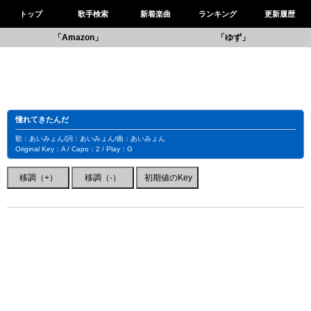
トップ
歌手検索
新着楽曲
ランキング
更新履歴
「Amazon」
「ゆず」
憧れてきたんだ
歌：あいみょん/詞：あいみょん/曲：あいみょん
Original Key：A / Capo：2 / Play：G