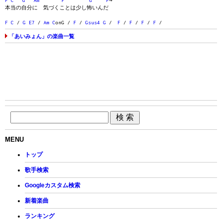
F
C
G
Am
F
G
F
→
本当の自分に 気づくことは少し怖いんだ
F
C
/
G
E7
/
Am
C
onG /
F
/
Gsus4
G
/
F
/
F
/
F
/
F
/
「あいみょん」の楽曲一覧
MENU
トップ
歌手検索
Googleカスタム検索
新着楽曲
ランキング