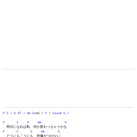
F
C
/
G
E7
/
Am
C
onG /
F
/
Gsus4
G
/
F
C
G
Am
G
明日になれば私 何か変わっちゃうかな
F
C
G
Am
G
どうにもこうにも 想像がつかない