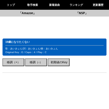
トップ
歌手検索
新着楽曲
ランキング
更新履歴
「Amazon」
「NSP」
19歳になりたくない
歌：あいみょん/詞：あいみょん/曲：あいみょん
Original Key：E / Capo：4 / Play：C