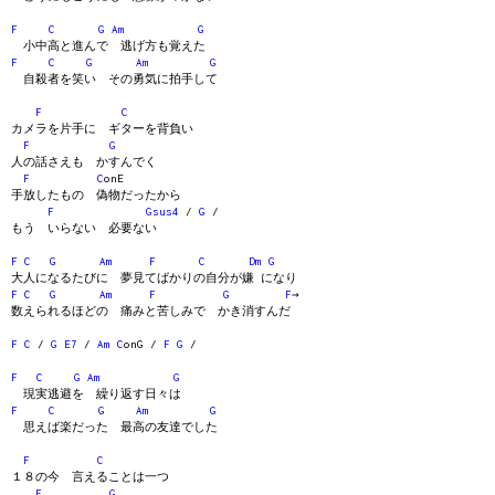
F
C
G
Am
G
小中高と進んで 逃げ方も覚えた
F
C
G
Am
G
自殺者を笑い その勇気に拍手して
F
C
カメラを片手に ギターを背負い
F
G
人の話さえも かすんでく
F
C
onE
手放したもの 偽物だったから
F
Gsus4
/
G
/
もう いらない 必要ない
F
C
G
Am
F
C
Dm
G
大人になるたびに 夢見てばかりの自分が嫌 になり
F
C
G
Am
F
G
F
→
数えられるほどの 痛みと苦しみで かき消すんだ
F
C
/
G
E7
/
Am
C
onG /
F
G
/
F
C
G
Am
G
現実逃避を 繰り返す日々は
F
C
G
Am
G
思えば楽だった 最高の友達でした
F
C
１８の今 言えることは一つ
F
G