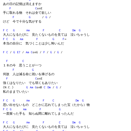
あの日の記憶は消えますか
F
C
onE
手に取れる物 それは全て欲しい
F
G
/
G
/
けど 今で十分な気がする
F
C
G
Am
F
C
Dm
G
大人になるたびに 見たくないものを見ては 泣いちゃうし
F
C
G
Am
F
G
F
→
本当の自分に 気づくことは少し怖いんだ
F
C
/
G
E7
/
Am
C
onG /
F
/
G
/
G
/
F
C
１８の今 思うことが一つ
F
G
何故 人は減る命に祝いを捧げるの
F
C
onE
強くはなりたい でも弱くもありたい
(N.C.)
G
Am
G
onB
C
Dm
/
G
/
私のままでいたい
F
C
G
Am
F
C
Dm
G
思い出せないもの どこかに忘れてしまった宝（たから）物
F
C
G
Am
F
G
一度握った手も 知らぬ間に離れてしまったんだ
F
C
G
Am
F
C
Dm
G
大人になるたびに 見たくないものを見ては 泣いちゃうし