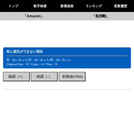
トップ
歌手検索
新着楽曲
ランキング
更新履歴
「Amazon」
「長渕剛」
私に彼氏ができない理由
歌：あいみょん/詞：あいみょん/曲：あいみょん
Original Key：B / Capo：4 / Play：G