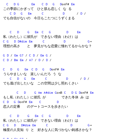
C
D
G
Em
C
D
G
D
onF#
Em
この季節にかぎって ひと肌も恋しく な る
C
D
G
Em
C
D
/
D
/
でも自信がないの 今日もこたつにうずくまる
C
D
G
Em
C
G
D
Em
私（わたし）に彼氏が できない理由（わけ）は
C
G
D
D#dim
Em
C
D
G
→
理想の高さ と 夢見がちな恋愛に憧れてるからかな？
G
D
/
Em
G7
/
C
D
/
Em
G
/
C
D
/
Bm
Em
/
A7
/
D
/
D
/
C
D
G
Em
C
D
G
D
onF#
Em
うらやましいな 楽しいんだろ う な
C
D
G
Em
C
D
/
D
/
でも逃げ出したいな この空間は少し照れくさい
C
D
G
Am
A#dim
G
onB
C
D
G
D
onF#
Em
もし私（わたし）に彼氏 が できた冬休 み は
C
D
G
D
onF#
Em
C
D
恋人の定番 のデートコースを歩きたい
C
D
G
Em
C
G
D
Em
私（わたし）に彼氏が できない理由（わけ）は
C
G
D
D#dim
Em
C
D
G
→
極度の人見知 り と 好きな人に気づかない鈍感さかな？