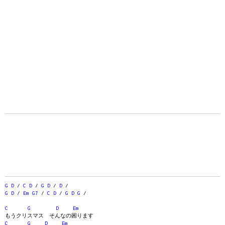
G
D
/
C
D
/
G
D
/
D
/
G
D
/
Em
G7
/
C
D
/
G
D
G
/
C
G
D
Em
もうクリスマス そんなの困ります
C
G
D
Em