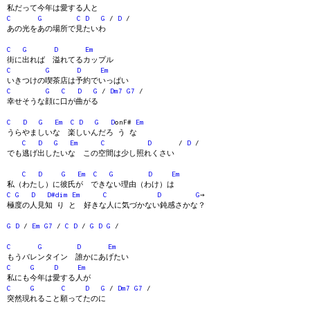
私だって今年は愛する人と
C
G
C
D
G
/
D
/
あの光をあの場所で見たいわ
C
G
D
Em
街に出れば 溢れてるカップル
C
G
D
Em
いきつけの喫茶店は予約でいっぱい
C
G
C
D
G
/
Dm7
G7
/
幸せそうな顔に口が曲がる
C
D
G
Em
C
D
G
D
onF#
Em
うらやましいな 楽しいんだろ う な
C
D
G
Em
C
D
/
D
/
でも逃げ出したいな この空間は少し照れくさい
C
D
G
Em
C
G
D
Em
私（わたし）に彼氏が できない理由（わけ）は
C
G
D
D#dim
Em
C
D
G
→
極度の人見知 り と 好きな人に気づかない鈍感さかな？
G
D
/
Em
G7
/
C
D
/
G
D
G
/
C
G
D
Em
もうバレンタイン 誰かにあげたい
C
G
D
Em
私にも今年は愛する人が
C
G
C
D
G
/
Dm7
G7
/
突然現れること願ってたのに