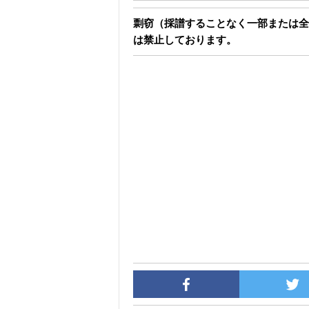
剽窃（採譜することなく一部または全
は禁止しております。