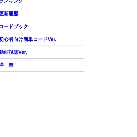
ランキング
更新履歴
コードブック
初心者向け簡単コードVer.
動画視聴Ver.
洋 楽