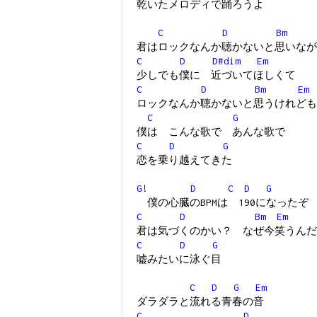
乾いたメロディで踊ろうよ
C
D
Bm
君はロックなんか聴かないと思いなが
C
D
D#dim
Em
少しでも僕に 近づいてほしくて
C
D
Bm
Em
ロックなんか聴かないと思うけれども
C
G
僕は こんな歌で あんな歌で
C
D
G
恋を乗り越えてきた
G
!
D
C
D
G
僕の心臓のBPMは 190になったぞ
C
D
Bm
Em
君は気づくのかい？ なぜ今笑うんだ
C
D
G
嘘みたいに泳ぐ目
C
D
G
Em
ダラダラと流れる青春の音
C
D