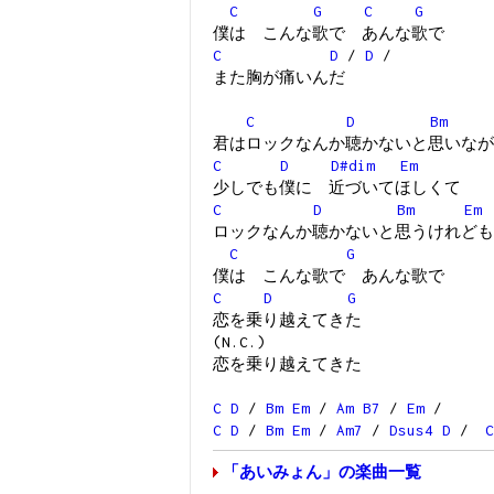
C
G
C
G
僕は こんな歌で あんな歌で
C
D
/
D
/
また胸が痛いんだ
C
D
Bm
君はロックなんか聴かないと思いなが
C
D
D#dim
Em
少しでも僕に 近づいてほしくて
C
D
Bm
Em
ロックなんか聴かないと思うけれども
C
G
僕は こんな歌で あんな歌で
C
D
G
恋を乗り越えてきた
(N.C.)
恋を乗り越えてきた
C
D
/
Bm
Em
/
Am
B7
/
Em
/
C
D
/
Bm
Em
/
Am7
/
Dsus4
D
/
C
「あいみょん」の楽曲一覧