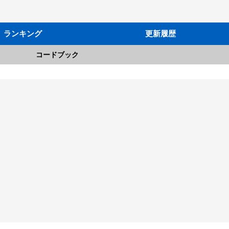
ランキング
更新履歴
コードブック