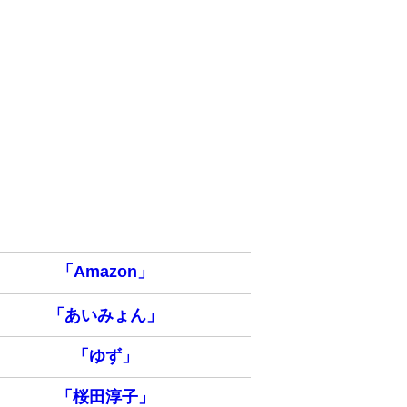
「Amazon」
「あいみょん」
「ゆず」
「桜田淳子」