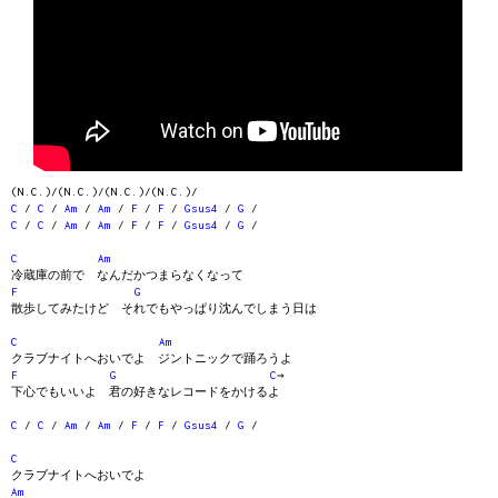
(N.C.)/(N.C.)/(N.C.)/(N.C.)/
C
/
C
/
Am
/
Am
/
F
/
F
/
Gsus4
/
G
/
C
/
C
/
Am
/
Am
/
F
/
F
/
Gsus4
/
G
/
C
Am
冷蔵庫の前で なんだかつまらなくなって
F
G
散歩してみたけど それでもやっぱり沈んでしまう日は
C
Am
クラブナイトへおいでよ ジントニックで踊ろうよ
F
G
C
→
下心でもいいよ 君の好きなレコードをかけるよ
C
/
C
/
Am
/
Am
/
F
/
F
/
Gsus4
/
G
/
C
クラブナイトへおいでよ
Am