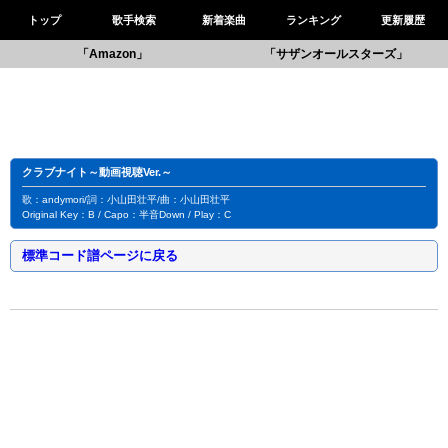
トップ
歌手検索
新着楽曲
ランキング
更新履歴
「Amazon」
「サザンオールスターズ」
クラブナイト～動画視聴Ver.～
歌：andymori/詞：小山田壮平/曲：小山田壮平
Original Key：B / Capo：半音Down / Play：C
標準コード譜ページに戻る