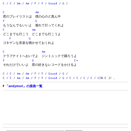
C
/
C
/
Am
/
Am
/
F
/
F
/
Gsus4
/
G
/
C
Am
君のプレイリストは 僕の心のど真ん中
F
G
もうなんでもいいよ 連れて行ってくれよ
C
Am
どこまでも行こう どこまでも行こうよ
F
G
ゴキゲンな音楽を聴かせておくれよ
C
Am
クラブナイトへおいでよ ジントニックで踊ろうよ
F
G
C
→
それだけでいいよ 君の好きなレコードをかけるよ
C
/
C
/
Am
/
Am
/
F
/
F
/
Gsus4
/
G
/
C
/
C
/
Am
/
Am
/
F
/
F
/
Gsus4
/
G
/
C
/
C
/
C
/
C
/
C
(N.C.)/ …
「andymori」の楽曲一覧