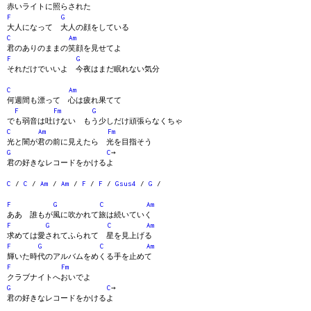
赤いライトに照らされた
F
G
大人になって 大人の顔をしている
C
Am
君のありのままの笑顔を見せてよ
F
G
それだけでいいよ 今夜はまだ眠れない気分
C
Am
何週間も漂って 心は疲れ果てて
F
Fm
G
でも弱音は吐けない もう少しだけ頑張らなくちゃ
C
Am
Fm
光と闇が君の前に見えたら 光を目指そう
G
C
→
君の好きなレコードをかけるよ
C
/
C
/
Am
/
Am
/
F
/
F
/
Gsus4
/
G
/
F
G
C
Am
ああ 誰もが風に吹かれて旅は続いていく
F
G
C
Am
求めては愛されてふられて 星を見上げる
F
G
C
Am
輝いた時代のアルバムをめくる手を止めて
F
Fm
クラブナイトへおいでよ
G
C
→
君の好きなレコードをかけるよ