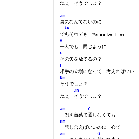
ねぇ そうでしょ？
Am
勇気なんてないのに
Am
でもそれでも Wanna be free
G
一人でも 同じように
G
その矢を放てるの？
F
相手の立場になって 考えればいい
Dm
そうでしょ？
Dm
ねぇ そうでしょ？
Am
G
例え言葉で通じなくても
Dm
話し合えばいいのに 心で
Am
G