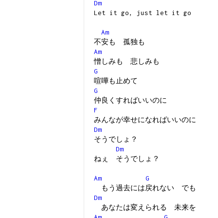
Dm
Let it go, just let it go
Am
不安も 孤独も
Am
憎しみも 悲しみも
G
喧嘩も止めて
G
仲良くすればいいのに
F
みんなが幸せになればいいのに
Dm
そうでしょ？
Dm
ねぇ そうでしょ？
Am
G
もう過去には戻れない でも
Dm
あなたは変えられる 未来を
Am
G