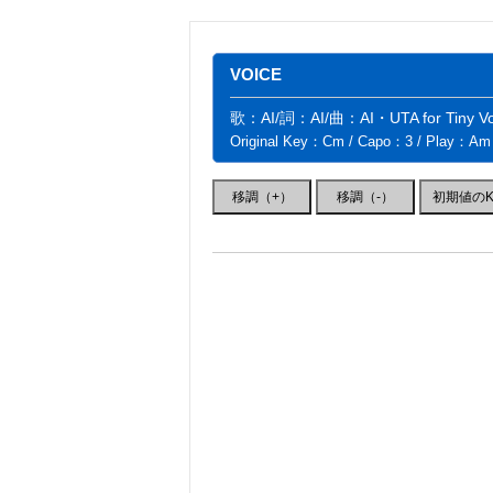
VOICE
歌：AI/詞：AI/曲：AI・UTA for Tiny Voi
Original Key：Cm / Capo：3 / Play：Am