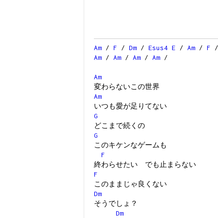
Am
/
F
/
Dm
/
Esus4
E
/
Am
/
F
Am
/
Am
/
Am
/
Am
/
Am
変わらないこの世界
Am
いつも愛が足りてない
G
どこまで続くの
G
このキケンなゲームも
F
終わらせたい でも止まらない
F
このままじゃ良くない
Dm
そうでしょ？
Dm