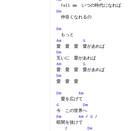
Tell me いつの時代になれば
Dm
仲良くなれるの
Dm
もっと
Am
G
愛 愛 愛 愛があれば
Dm
互いに 愛があれば
Am
G
愛 愛 愛 愛があれば
Dm
愛 愛 愛
Dm
Am
愛を広げて
G
Dm
今 この世界へ
Dm
Am
/
G
/
暗闇を抜けて
C
Dm