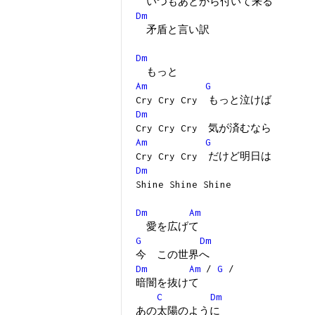
いつもあとから付いて来る
Dm
矛盾と言い訳
Dm
もっと
Am
G
Cry Cry Cry もっと泣けば
Dm
Cry Cry Cry 気が済むなら
Am
G
Cry Cry Cry だけど明日は
Dm
Shine Shine Shine
Dm
Am
愛を広げて
G
Dm
今 この世界へ
Dm
Am
/
G
/
暗闇を抜けて
C
Dm
あの太陽のように