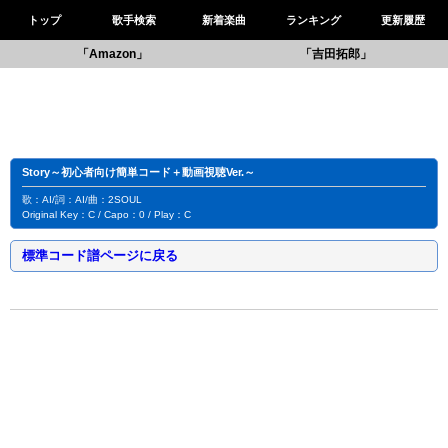
トップ
歌手検索
新着楽曲
ランキング
更新履歴
「Amazon」
「吉田拓郎」
Story～初心者向け簡単コード＋動画視聴Ver.～
歌：AI/詞：AI/曲：2SOUL
Original Key：C / Capo：0 / Play：C
標準コード譜ページに戻る