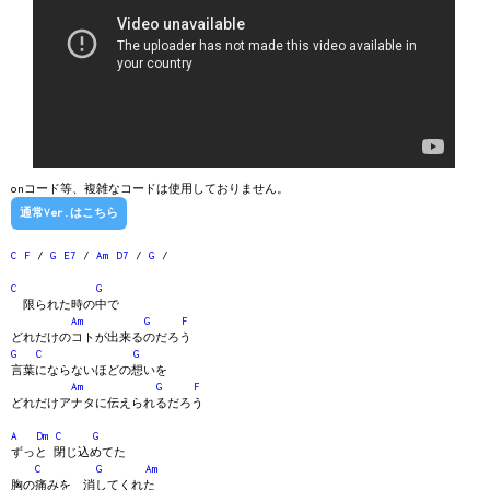
onコード等、複雑なコードは使用しておりません。
通常Ver.はこちら
C
F
/
G
E7
/
Am
D7
/
G
/
C
G
限られた時の中で
Am
G
F
どれだけのコトが出来るのだろう
G
C
G
言葉にならないほどの想いを
Am
G
F
どれだけアナタに伝えられるだろう
A
Dm
C
G
ずっと 閉じ込めてた
C
G
Am
胸の痛みを 消してくれた