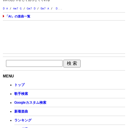
D
A
/
Am7
G
/
Gm7
D
/
Em7
A
/
D
...
「AI」の楽曲一覧
MENU
トップ
歌手検索
Googleカスタム検索
新着楽曲
ランキング