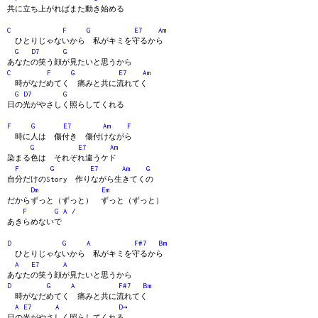
共に立ち上がればまた動き始める
C
F
G
E7
Am
ひとりじゃないから 私がキミを守るから
G
D7
G
あなたの笑う顔が見たいと思うから
C
F
G
E7
Am
時がなだめてく 痛みと共に流れてく
G
D7
G
日の光がやさしく照らしてくれる
F
G
E7
Am
F
時に人は 傷付き 傷付けながら
G
E7
Am
染まる色は それぞれ違うケド
F
G
E7
Am
G
自分だけのStory 作りながら生きてくの
Dm
Em
だからずっと（ずっと） ずっと（ずっと）
F
G
A
/
あきらめないで
D
G
A
F#7
Bm
ひとりじゃないから 私がキミを守るから
A
E7
A
あなたの笑う顔が見たいと思うから
D
G
A
F#7
Bm
時がなだめてく 痛みと共に流れてく
A
E7
A
D
→
日の光がやさしく照らしてくれる