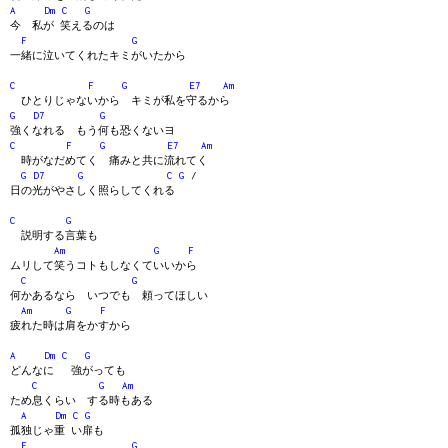
A
Dm
C
G
今 私が 笑えるのは
F
G
一緒に泣いてくれたキミがいたから
C
F
G
E7
Am
ひとりじゃないから キミが私を守るから
G
D7
G
強くなれる もう何も恐くないヨ
C
F
G
E7
Am
時がなだめてく 痛みと共に流れてく
G
D7
G
C
G
/
日の光がやさしく照らしてくれる
C
G
説明する言葉も
Am
G
F
ムリして笑うコトもしなくていいから
C
G
何かあるなら いつでも 頼ってほしい
Am
G
F
疲れた時は肩をかすから
A
Dm
C
G
どんなに 強がっても
C
G
Am
ため息くらい する時もある
A
Dm
C
G
孤独じゃ重 い扉も
F
G