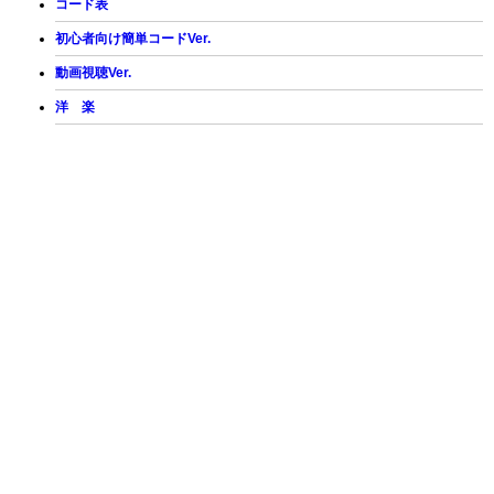
コード表
初心者向け簡単コードVer.
動画視聴Ver.
洋 楽