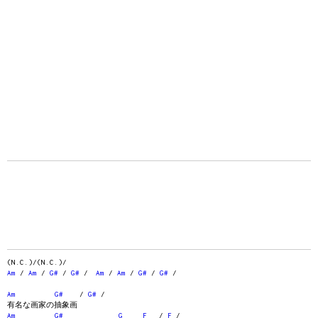
(N.C.)/(N.C.)/
Am
/
Am
/
G#
/
G#
/
Am
/
Am
/
G#
/
G#
/
Am
G#
/
G#
/
有名な画家の抽象画
Am
G#
G
F
/
F
/