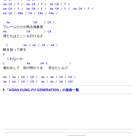
Am
G#
/
F
/
Am
G#
/
F
/
Am
G#
/
F
/
Am
G#
/
F
/
Am
G#
/
F
/
Am
G#
/
F
/
Am
G#
/
F
/
Am
G#
/
D#m
/
Fm
/
F#m
/
F#m
/
Am
G#
/
G#
/
フレームだけが残る抽象画
Am
G#
/
G#
...
僕たちはどこへも行けるさ
C
Am
/
Am
/
A#
/
A#
/
解き放って彼を
G
くれないか
C
Am
A#
G
/
連れ出して 街の明かりを 見せたいんだ
Am
/
Am
/
G#
/
G#
/
Am
/
Am
/
G#
/
G#
/
Am
/
Am
/
G#
/
G#
/
Am
/
Am
/
G#
/
G#
!
「ASIAN KUNG-FU GENERATION」の楽曲一覧