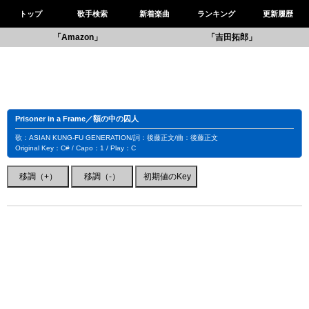
トップ
歌手検索
新着楽曲
ランキング
更新履歴
「Amazon」
「吉田拓郎」
Prisoner in a Frame／額の中の囚人
歌：ASIAN KUNG-FU GENERATION/詞：後藤正文/曲：後藤正文
Original Key：C# / Capo：1 / Play：C