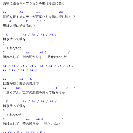
流暢に語るキャプションを彼は冷淡に笑う
Am
G#
Am
G#
閉館を促すメロディが言葉たちを隅に押し込んで
G
F
/
F
/
夜は大胆に始まるのさ
C
Am
/
Am
/
A#
/
A#
/
解き放って彼を
G
くれないか
C
Am
A#
G
/
連れ出して 街の明かりを 見せたいんだ
Am
/
Am
/
G#
/
G#
/
Am
/
Am
/
G#
/
G#
/
Am
/
Am
/
G#
/
G#
/
Am
G#
Am
回廊が続く教会の祭壇で
Am
G#
G
F
/
F
/
遠くアルバニアの悲劇を思って祈ろうか
C
Am
/
Am
/
A#
/
A#
/
解き放って僕を
G
くれないか
C
Am
A#
G
/
抜け出して 夢の続きを 見たいんだ
Am
G#
/
F
/
Am
G#
/
F
/