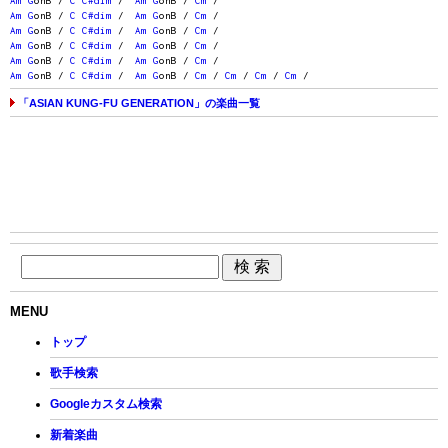
Am
G
onB /
C
C#dim
/
Am
G
onB /
Cm
/
Am
G
onB /
C
C#dim
/
Am
G
onB /
Cm
/
Am
G
onB /
C
C#dim
/
Am
G
onB /
Cm
/
Am
G
onB /
C
C#dim
/
Am
G
onB /
Cm
/
Am
G
onB /
C
C#dim
/
Am
G
onB /
Cm
/
Am
G
onB /
C
C#dim
/
Am
G
onB /
Cm
/
Cm
/
Cm
/
Cm
/
「ASIAN KUNG-FU GENERATION」の楽曲一覧
MENU
トップ
歌手検索
Googleカスタム検索
新着楽曲