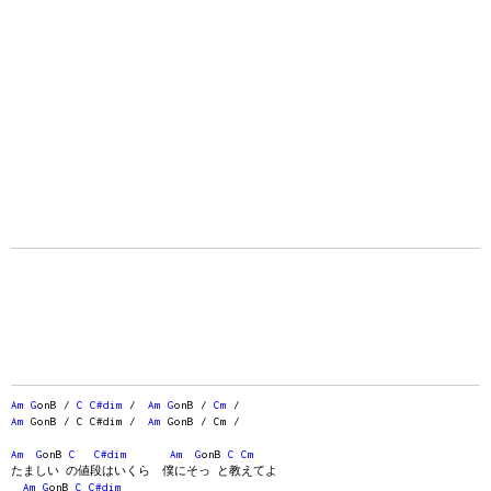
Am
G
onB /
C
C#dim
/
Am
G
onB /
Cm
/
Am
GonB / C C#dim /
Am
GonB / Cm /
Am
G
onB
C
C#dim
Am
G
onB
C
Cm
たましい の値段はいくら 僕にそっ と教えてよ
Am
G
onB
C
C#dim