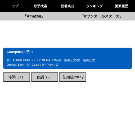
トップ
歌手検索
新着楽曲
ランキング
更新履歴
「Amazon」
「サザンオールスターズ」
Caterpillar／芋虫
歌：ASIAN KUNG-FU GENERATION/詞：後藤正文/曲：後藤正文
Original Key：G / Capo：0 / Play：G