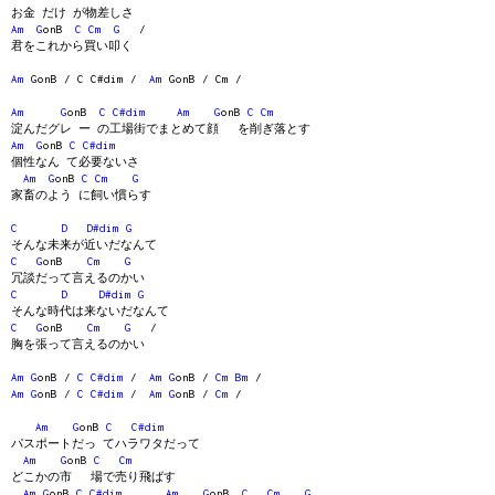
お金 だけ が物差しさ
Am
G
onB
C
Cm
G
/
君をこれから買い叩く
Am
GonB / C C#dim /
Am
GonB / Cm /
Am
G
onB
C
C#dim
Am
G
onB
C
Cm
淀んだグレ ー の工場街でまとめて顔 を削ぎ落とす
Am
G
onB
C
C#dim
個性なん て必要ないさ
Am
G
onB
C
Cm
G
家畜のよう に飼い慣らす
C
D
D#dim
G
そんな未来が近いだなんて
C
G
onB
Cm
G
冗談だって言えるのかい
C
D
D#dim
G
そんな時代は来ないだなんて
C
G
onB
Cm
G
/
胸を張って言えるのかい
Am
G
onB /
C
C#dim
/
Am
G
onB /
Cm
Bm
/
Am
G
onB /
C
C#dim
/
Am
G
onB /
Cm
/
Am
G
onB
C
C#dim
パスポートだっ てハラワタだって
Am
G
onB
C
Cm
どこかの市 場で売り飛ばす
Am
G
onB
C
C#dim
Am
G
onB
C
Cm
G