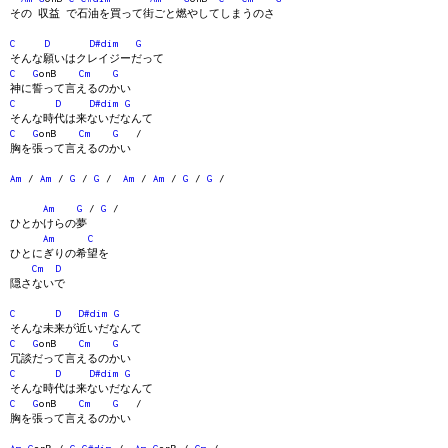
その 収益 で石油を買って街ごと燃やしてしまうのさ
C
D
D#dim
G
そんな願いはクレイジーだって
C
G
onB
Cm
G
神に誓って言えるのかい
C
D
D#dim
G
そんな時代は来ないだなんて
C
G
onB
Cm
G
/
胸を張って言えるのかい
Am
/
Am
/
G
/
G
/
Am
/
Am
/
G
/
G
/
Am
G
/
G
/
ひとかけらの夢
Am
C
ひとにぎりの希望を
Cm
D
隠さないで
C
D
D#dim
G
そんな未来が近いだなんて
C
G
onB
Cm
G
冗談だって言えるのかい
C
D
D#dim
G
そんな時代は来ないだなんて
C
G
onB
Cm
G
/
胸を張って言えるのかい