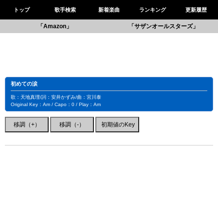
トップ
歌手検索
新着楽曲
ランキング
更新履歴
「Amazon」
「サザンオールスターズ」
初めての涙
歌：天地真理/詞：安井かずみ/曲：宮川泰
Original Key：Am / Capo：0 / Play：Am