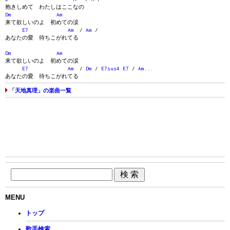
抱きしめて わたしはここなの
Dm
Am
来て欲しいのよ 初めての涙
E7
Am
/
Am
/
あなたの愛 待ちこがれてる
Dm
Am
来て欲しいのよ 初めての涙
E7
Am
/
Dm
/
E7sus4
E7
/
Am
...
あなたの愛 待ちこがれてる
「天地真理」の楽曲一覧
MENU
トップ
歌手検索