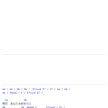
Am
/
Am
/
Dm
/
Dm
/
E7sus4
E7
/
E7
/
Am
/
Am
/
Am
/
Am
onG /
F
/
E7sus4
E7
/
Am
Dm
毎日 あなたを好きだと
Dm
Am
Am
onG
F
E7sus4
/
E7
/