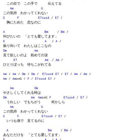
この目で この手で 伝えてる
Am
G
この気持 わかってくれない
G
F
E7sus4
/
E7
/
胸にためた 恋なのに
A
Bm
/
Bm
/
叫びたいの 「とても愛してます」
E
A
/
A
/
振り向いて わたしはここなの
Dm
Am
見て欲しいのよ 初めての涙
E7
Am
/
Am
/
ひとりぼっち 待ちこがれてる
Am
/
Am
/
Dm
/
Dm
/
E7sus4
E7
/
E7
/
Am
/
Am
/
Am
/
Am
onG /
F
/
E7sus4
E7
/
Am
Dm
やさしくしてくれる時は
Dm
Am
Am
onG
F
E7sus4
/
E7
/
うれしい でもちがう 何かしら
Am
G
この気持 わかってくれない
G
F
E7sus4
/
E7
/
いつも側で 見てるのに
A
Bm
/
Bm
/
あなただけを 「とても愛してます」
E
A
/
A
/