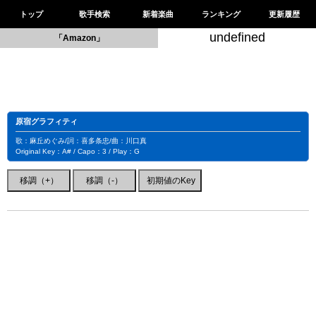
トップ
歌手検索
新着楽曲
ランキング
更新履歴
undefined
「Amazon」
原宿グラフィティ
歌：麻丘めぐみ/詞：喜多条忠/曲：川口真
Original Key：A# / Capo：3 / Play：G