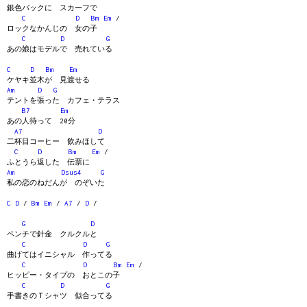
銀色バックに スカーフで
C
D
Bm
Em
/
ロックなかんじの 女の子
C
D
G
あの娘はモデルで 売れている
C
D
Bm
Em
ケヤキ並木が 見渡せる
Am
D
G
テントを張った カフェ・テラス
B7
Em
あの人待って 20分
A7
D
二杯目コーヒー 飲みほして
C
D
Bm
Em
/
ふとうら返した 伝票に
Am
Dsus4
G
私の恋のねだんが のぞいた
C
D
/
Bm
Em
/
A7
/
D
/
G
D
ペンチで針金 クルクルと
C
D
G
曲げてはイニシャル 作ってる
C
D
Bm
Em
/
ヒッピー・タイプの おとこの子
C
D
G
手書きのＴシャツ 似合ってる