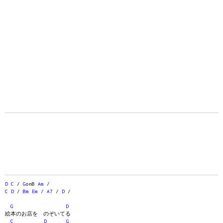
D
C
/
G
onB
Am
/
C
D
/
Bm
Em
/
A7
/
D
/
G
D
絵本のお店を のぞいてる
C
D
G