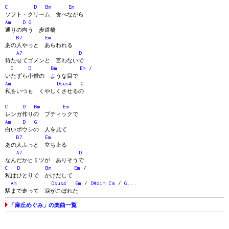
C
D
Bm
Em
ソフト・クリーム 食べながら
Am
D
G
通りの向う 歩道橋
B7
Em
あの人やっと あらわれる
A7
D
待たせてゴメンと 言わないで
C
D
Bm
Em
/
いたずら小僧の ような目で
Am
Dsus4
G
私をいつも くやしくさせるの
C
D
Bm
Em
レンガ作りの ブティックで
Am
D
G
白いボウシの 人を見て
B7
Em
あの人ふっと 立ち止る
A7
D
なんだかヒミツが ありそうで
C
D
Bm
Em
/
私はひとりで かけだして
Am
Dsus4
Em
/
D#dim
Cm
/
G
...
駅まで走って 涙がこぼれた
「麻丘めぐみ」の楽曲一覧