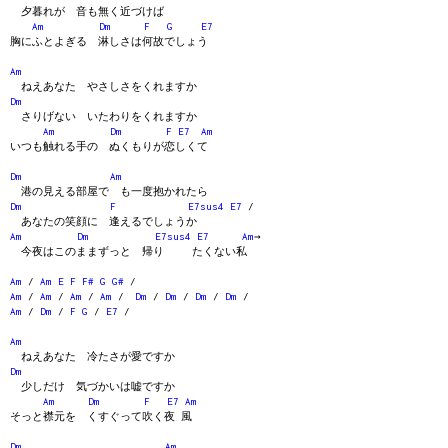
夕暮れが 音も無く近づけば
Am
Dm
F
G
E7
胸にふとよぎる 淋しさは何故でしょう
Am
ねえあなた やさしさをくれますか
Dm
さりげない いたわりをくれますか
Am
Dm
F
E7
Am
いつも触れる手の ぬくもりが恋しくて
Dm
Am
港の見える部屋で も一度抱かれたら
Dm
F
E7sus4
E7
/
あなたの笑顔に 逢えるでしょうか
Am
Dm
E7sus4
E7
Am
→
今夜はこのままずっと 帰り たくない私
Am
/
Am
E
F
F#
G
G#
/
Am
/
Am
/
Am
/
Am
/
Dm
/
Dm
/
Dm
/
Dm
/
Am
/
Dm
/
F
G
/
E7
/
Am
ねえあなた 冷たさが愛ですか
Dm
少しだけ 気づかいは嘘ですか
Am
Dm
F
E7
Am
そっと襟元を くすぐって吹く夜 風
Dm
Am