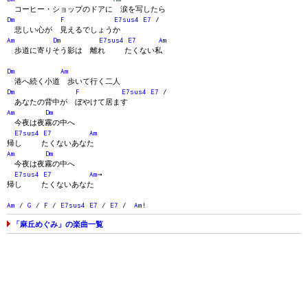
コーヒー・ショップのドアに 涙を写したら
Dm
F
E7sus4
E7
/
悲しい心が 見えるでしょうか
Am
Dm
E7sus4
E7
Am
歩道に寄りそう影は 離れ たくない私
Dm
Am
港へ続く小道 歩いて行く二人
Dm
F
E7sus4
E7
/
あなたの背中が ぼやけて居ます
Am
Dm
今夜は夜霧の中へ
E7sus4
E7
Am
帰し たくないあなた
Am
Dm
今夜は夜霧の中へ
E7sus4
E7
Am
→
帰し たくないあなた
Am
/
G
/
F
/
E7sus4
E7
/
E7
/
Am
!
「麻丘めぐみ」の楽曲一覧