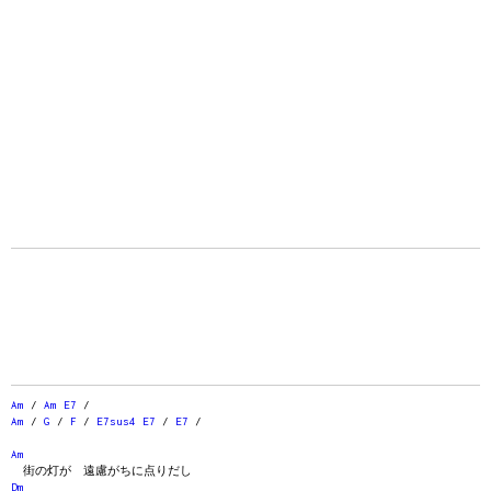
Am
/
Am
E7
/
Am
/
G
/
F
/
E7sus4
E7
/
E7
/
Am
街の灯が 遠慮がちに点りだし
Dm