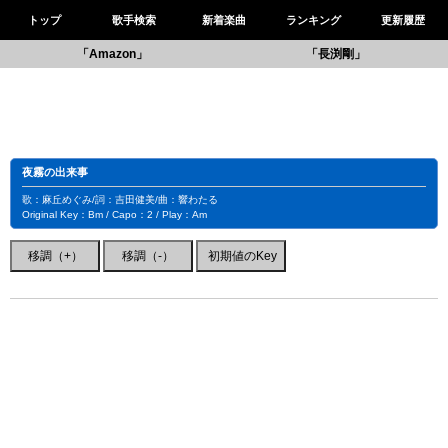
トップ
歌手検索
新着楽曲
ランキング
更新履歴
「Amazon」
「長渕剛」
夜霧の出来事
歌：麻丘めぐみ/詞：吉田健美/曲：響わたる
Original Key：Bm / Capo：2 / Play：Am