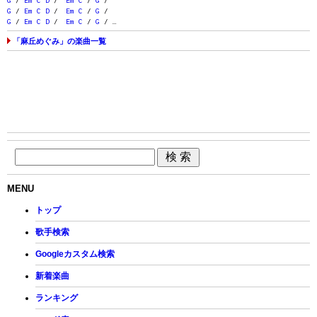
G
/
Em
C
D
/
Em
C
/
G
/
G
/
Em
C
D
/
Em
C
/
G
/
G
/
Em
C
D
/
Em
C
/
G
/ …
「麻丘めぐみ」の楽曲一覧
MENU
トップ
歌手検索
Googleカスタム検索
新着楽曲
ランキング