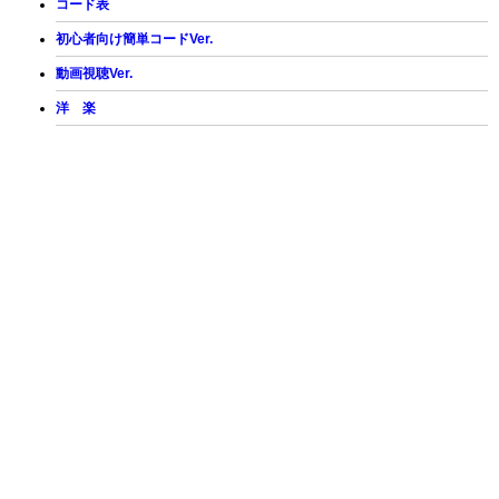
コード表
初心者向け簡単コードVer.
動画視聴Ver.
洋 楽