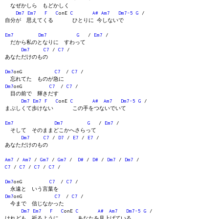
なぜかしら もどかしく
Dm7
Em7
F
C
onE
C
A#
Am7
Dm7-5
G
/
自分が 思えてくる ひとりに 今しないで
Em7
Dm7
G
/
Em7
/
だから私のとなりに すわって
Dm7
C7
/
C7
/
あなただけのもの
Dm7
onG
C7
/
C7
/
忘れてた ものが急に
Dm7
onG
C7
/
C7
/
目の前で 輝きだす
Dm7
Em7
F
C
onE
C
A#
Am7
Dm7-5
G
/
まぶしくて歩けない この手をつないでいて
Em7
Dm7
G
/
Em7
/
そして そのままどこかへさらって
Dm7
C7
/
D7
/
E7
/
E7
/
あなただけのもの
Am7
/
Am7
/
Gm7
/
Gm7
/
D#
/
D#
/
Dm7
/
Dm7
/
C7
/
C7
/
C7
/
C7
/
Dm7
onG
C7
/
C7
/
永遠と いう言葉を
Dm7
onG
C7
/
C7
/
今まで 信じなかった
Dm7
Em7
F
C
onE
C
A#
Am7
Dm7-5
G
/
けれども 祈るように あなたを見上げている