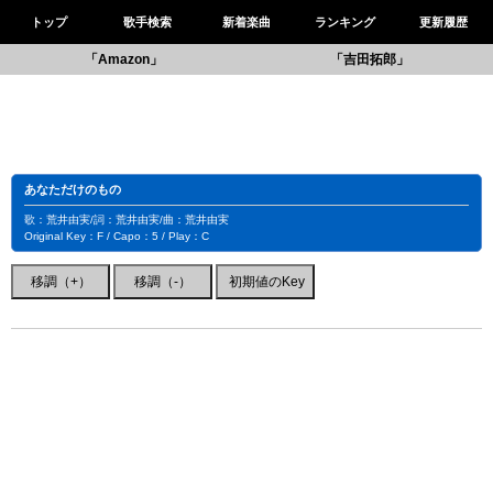
トップ
歌手検索
新着楽曲
ランキング
更新履歴
「Amazon」
「吉田拓郎」
あなただけのもの
歌：荒井由実/詞：荒井由実/曲：荒井由実
Original Key：F / Capo：5 / Play：C