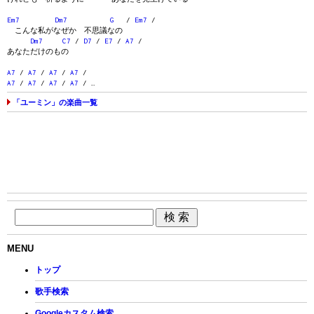
Em7
Dm7
G
/
Em7
/
こんな私がなぜか 不思議なの
Dm7
C7
/
D7
/
E7
/
A7
/
あなただけのもの
A7
/
A7
/
A7
/
A7
/
A7
/
A7
/
A7
/
A7
/ …
「ユーミン」の楽曲一覧
MENU
トップ
歌手検索
Googleカスタム検索