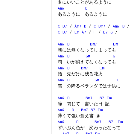
君にいいことがあるように
Am7
D
あるように あるように
C
B7
/
Am7
D
/
C
Bm7
/
Am7
D
/
C
B7
/
Em
A7
/
F
/
B7
G
/
Am7
D
Bm7
Em
朝には無くなってしまっても
Am7
D
G#
G
匂 いが消えてなくなっても
Am7
D
Bm7
Em
指 先だけに残る花火
Am7
D
G#
G
雪 の降るベランダでは子供に
Am7
D
Bm7
B7
Em
瞳 閉じて 書いた日 記
Am7
D
Bm7
B7
Em
薄くて強い覚え書 き
Am7
D
Bm7
B7
Em
ずいぶん色が 変わったなって
Am7
D
Bm7
Em