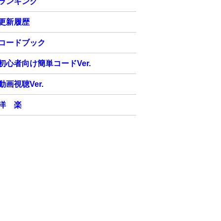
ランキング
更新履歴
コードブック
初心者向け簡単コードVer.
動画視聴Ver.
洋 楽