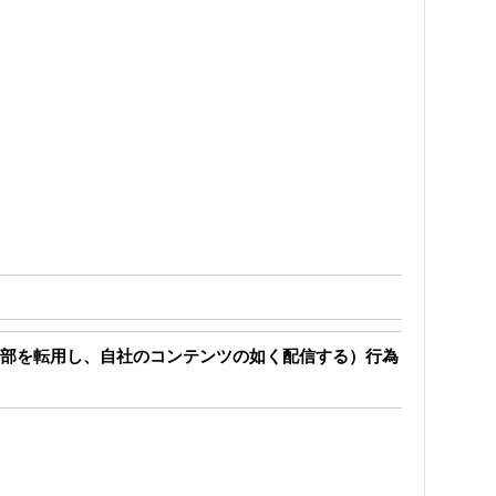
部を転用し、自社のコンテンツの如く配信する）行為