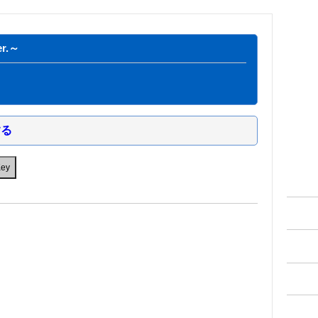
r.～
する