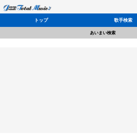
トップ
歌手検索
あいまい検索