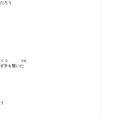
だろう
C
D
Em
ず手を繋いだ
う