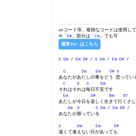
onコード等、複雑なコードは使用し
※「
D#
」部分は「
Cm
」でも可
通常Ver.はこちら
G
Dm
/
Em
D#
/
G
Dm
/
Em
D#
/
G
Dm
Em
D#
G
あなたがあたしの事をどう 思ってい
C
D
G
Dm
それはそれは毎日不安です
Em
D#
Bm
B7
あたしが今日を楽しく生きて行くさじ
Am
D
G
Dm
/
Em
D#
/
あなたが握っている
G
Dm
Em
D#
遠くて逢えない日があっても