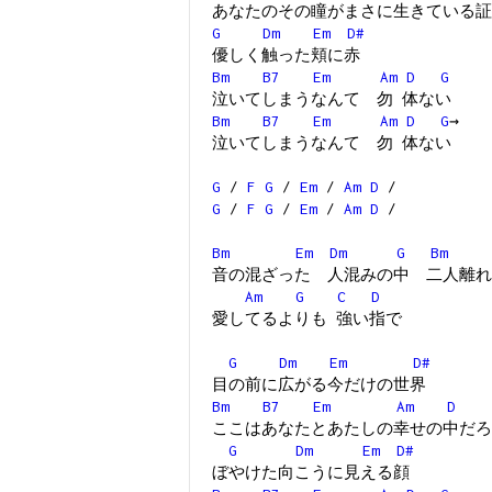
あなたのその瞳がまさに生きている証
G
Dm
Em
D#
優しく触った頬に赤
Bm
B7
Em
Am
D
G
泣いてしまうなんて 勿 体ない
Bm
B7
Em
Am
D
G
→
泣いてしまうなんて 勿 体ない
G
/
F
G
/
Em
/
Am
D
/
G
/
F
G
/
Em
/
Am
D
/
Bm
Em
Dm
G
Bm
音の混ざった 人混みの中 二人離れ
Am
G
C
D
愛してるよりも 強い指で
G
Dm
Em
D#
目の前に広がる今だけの世界
Bm
B7
Em
Am
D
ここはあなたとあたしの幸せの中だろ
G
Dm
Em
D#
ぼやけた向こうに見える顔