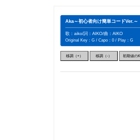
Aka～初心者向け簡単コードVer.～
歌：aiko/詞：AIKO/曲：AIKO
Original Key：G / Capo：0 / Play：G