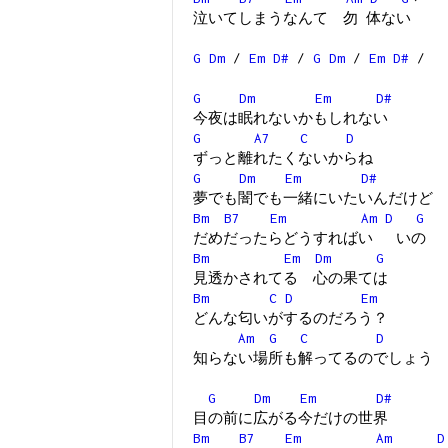
泣いてしまうなんて 勿 体ない
G
Dm
/
Em
D#
/
G
Dm
/
Em
D#
/
G
Dm
Em
D#
今夜は眠れないかもしれない
G
A7
C
D
ずっと離れたくないからね
G
Dm
Em
D#
夢でも闇でも一緒にいたいんだけど
Bm
B7
Em
Am
D
G
だめだったらどうすればい いの
Bm
Em
Dm
G
見透かされてる 心の果ては
Bm
C
D
Em
どんな匂いがするのだろう？
Am
G
C
D
知らない場所も解ってるのでしょう
G
Dm
Em
D#
目の前に広がる今だけの世界
Bm
B7
Em
Am
D