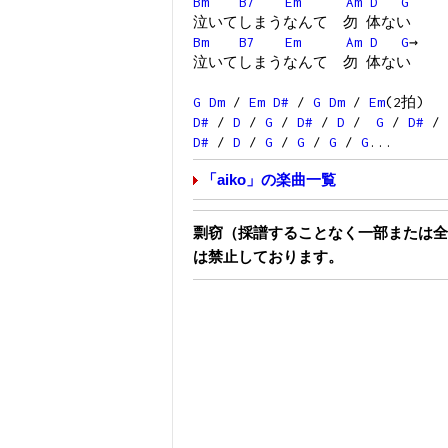
Bm
B7
Em
Am
D
G
泣いてしまうなんて 勿 体ない
Bm
B7
Em
Am
D
G
→
泣いてしまうなんて 勿 体ない
G
Dm
/
Em
D#
/
G
Dm
/
Em
(2拍)
D#
/
D
/
G
/
D#
/
D
/
G
/
D#
/
D#
/
D
/
G
/
G
/
G
/
G
...
「aiko」の楽曲一覧
剽窃（採譜することなく一部または全
は禁止しております。