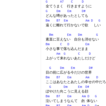
G
A7
C
D
全てうまく 行きますように
G
Dm
Em
D#
どんな噂があったとしても
Bm
B7
Em
Am
D
G
遠くに離れて行かないで欲 しい
Bm
Em
Dm
G
素直に言えない 自分も消せない
Bm
C
D
Em
小さな事で落ち込んだまま
Am
G
C
D
上がって来れないあたしだけど
G
Dm
Em
D#
目の前に広がる今だけの世界
Bm
B7
Em
Am
D
ここはあなたとあたしの幸せの中だろ
G
Dm
Em
D#
ぼやけた向こうに見える顔
Bm
B7
Em
Am
D
G
泣いてしまうなんて 勿 体ない
Bm
B7
Em
Am
D
G
→