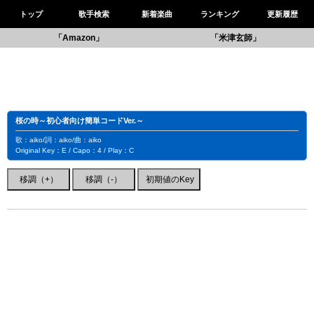
トップ
歌手検索
新着楽曲
ランキング
更新履歴
「Amazon」
「米津玄師」
桜の時～初心者向け簡単コードVer.～
歌：aiko/詞：aiko/曲：aiko
Original Key：E / Capo：4 / Play：C