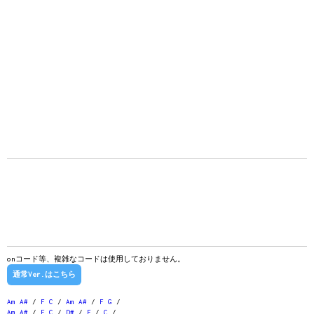
onコード等、複雑なコードは使用しておりません。
通常Ver.はこちら
Am
A#
/
F
C
/
Am
A#
/
F
G
/
Am
A#
/
F
C
/
D#
/
F
/
C
/