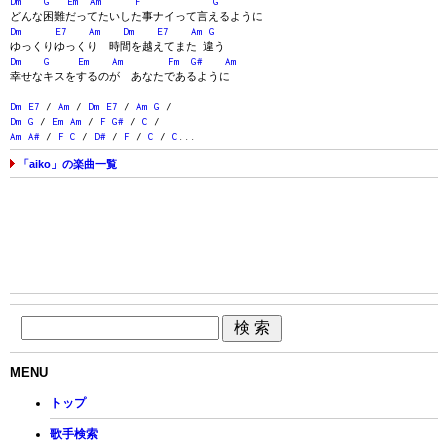
Dm
G
Em
Am
F
G
どんな困難だってたいした事ナイって言えるように
Dm
E7
Am
Dm
E7
Am
G
ゆっくりゆっくり 時間を越えてまた 違う
Dm
G
Em
Am
Fm
G#
Am
幸せなキスをするのが あなたであるように
Dm
E7
/
Am
/
Dm
E7
/
Am
G
/
Dm
G
/
Em
Am
/
F
G#
/
C
/
Am
A#
/
F
C
/
D#
/
F
/
C
/
C
...
「aiko」の楽曲一覧
MENU
トップ
歌手検索