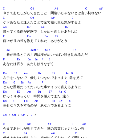
C
G#
A#
C
A#
今まであたしがしてきたこと 間違いじゃないとは言い切れない
C
G#
A#
C
ケドあなたと逢えたことで全て報われた気がするよ
Am
D7
Am
D7
降ってくる雨が迷惑で しかめっ面したあたしに
F
Em
Dm
E7
雨上がりの虹を教えてくれた ありがとう
Am
AmM7
Am7
D7
「春が来るとこの川辺は桜がめいっぱい咲き乱れるんだ」
F
Em
Dm
Em
F
G
あなたは言う あたしはうなずく
Dm
E7
Am
Dm
E7
Am
G
右手をつないで 優しくつないでまっすぐ 前を見て
Dm
G
Em
Am
F
G
どんな困難だってたいした事ナイって言えるように
Dm
E7
Am
Dm
E7
Am
G
ゆっくりゆっくり 時間を越えてまた 違う
Dm
G
Em
Am
Fm
G#
C
幸せなキスをするのが あなたであるように
Cm
/
Cm
/
Cm
/
C
/
C
G#
A#
C
A#
今まであたしが覚えてきた 掌の言葉じゃ足りない程
C
G#
A#
C
伝えきれない愛しさに 歯がゆくてむなしくて苦しいよ