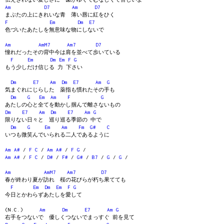
Am
D7
Am
D7
まぶたの上にきれいな青 薄い唇に紅をひく
F
Em
Dm
E7
色づいたあたしを無意味な物にしないで
Am
AmM7
Am7
D7
憧れだったその背中今は肩を並べて歩いている
F
Em
Dm
Em
F
G
もう少しだけ信じる 力 下さい
Dm
E7
Am
Dm
E7
Am
G
気まぐれにじらした 薬指も慣れたその手も
Dm
G
Em
Am
F
G
あたしの心と全てを動かし掴んで離さないもの
Dm
E7
Am
Dm
E7
Am
G
限りない日々と 巡り巡る季節の 中で
Dm
G
Em
Am
Fm
G#
C
いつも微笑んでいられる二人であるように
Am
A#
/
F
C
/
Am
A#
/
F
G
/
Am
A#
/
F
C
/
D#
/
F#
/
G#
/
B7
/
G
/
G
/
Am
AmM7
Am7
D7
春が終わり夏が訪れ 桜の花びらが朽ち果てても
F
Em
Dm
Em
F
G
今日とかわらずあたしを愛して
(N.C.)
Am
Dm
E7
Am
G
右手をつないで 優しくつないでまっすぐ 前を見て