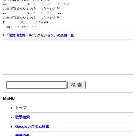
Am
Dm
F
C
G
C
E7
/
お金で買えないものを もらったんだ
Am
Dm
F
C
G
Am
お金で買えないものを もらったんだ
F
G
/
Cadd9
...
Ah・・・ Wow・・・
「忌野清志郎・RCサクセション」の楽曲一覧
MENU
トップ
歌手検索
Googleカスタム検索