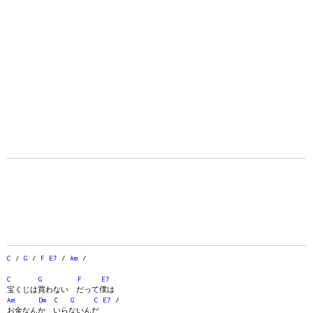
C
/
G
/
F
E7
/
Am
/
C
G
F
E7
宝くじは買わない だって僕は
Am
Dm
C
G
C
E7
/
お金なんか いらないんだ