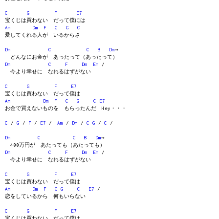
C
G
F
E7
宝くじは買わない だって僕には
Am
Dm
F
C
G
C
愛してくれる人が いるからさ
Dm
C
C
B
Dm
→
どんなにお金が あったって（あったって）
Dm
C
F
Dm
Em
/
今より幸せに なれるはずがない
C
G
F
E7
宝くじは買わない だって僕は
Am
Dm
F
C
G
C
E7
お金で買えないものを もらったんだ Hey・・・
C
/
G
/
F
/
E7
/
Am
/
Dm
/
C
G
/
C
/
Dm
C
C
B
Dm
→
400万円が あたっても（あたっても）
Dm
C
F
Dm
Em
/
今より幸せに なれるはずがない
C
G
F
E7
宝くじは買わない だって僕は
Am
Dm
F
C
G
C
E7
/
恋をしているから 何もいらない
C
G
F
E7
宝くじは買わない だって僕は