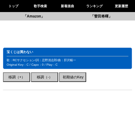
トップ
歌手検索
新着楽曲
ランキング
更新履歴
「Amazon」
「菅田将暉」
宝くじは買わない
歌：RCサクセション/詞：忌野清志郎/曲：肝沢幅一
Original Key：C / Capo：0 / Play：C