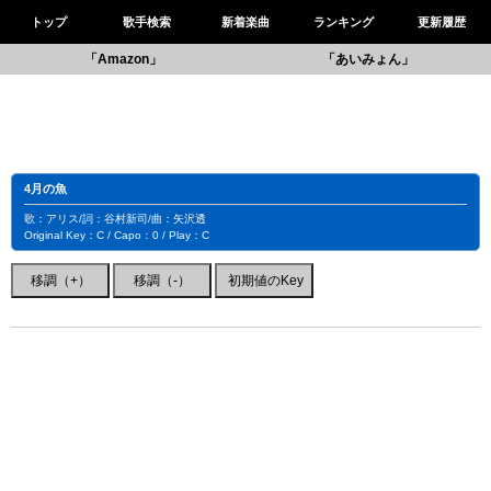
トップ
歌手検索
新着楽曲
ランキング
更新履歴
「Amazon」
「あいみょん」
4月の魚
歌：アリス/詞：谷村新司/曲：矢沢透
Original Key：C / Capo：0 / Play：C