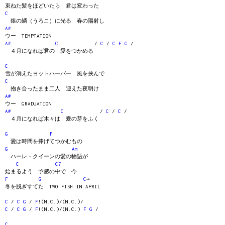
束ねた髪をほどいたら 君は変わった
C
銀の鱗（うろこ）に光る 春の陽射し
A#
ウー TEMPTATION
A#
C
/
C
/
C
F
G
/
４月になれば君の 愛をつかめる
C
雪が消えたヨットハーバー 風を挟んで
C
抱き合ったまま二人 迎えた夜明け
A#
ウー GRADUATION
A#
C
/
C
/
C
/
４月になれば木々は 愛の芽をふく
G
F
愛は時間を捧げてつかむもの
G
Am
ハーレ・クイーンの愛の物語が
C
C7
始まるよう 予感の中で 今
F
G
C
→
冬を脱ぎすてた TWO FISH IN APRIL
C
/
C
G
/
F
!(N.C.)/(N.C.)/
C
/
C
G
/
F
!(N.C.)/(N.C.)
F
G
/
C