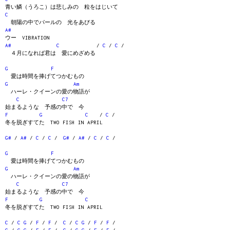
青い鱗（うろこ）は悲しみの 粒をはじいて
C
朝陽の中でパールの 光をあびる
A#
ウー VIBRATION
A#
C
/
C
/
C
/
４月になれば君は 愛にめざめる
G
F
愛は時間を捧げてつかむもの
G
Am
ハーレ・クイーンの愛の物語が
C
C7
始まるような 予感の中で 今
F
G
C
/
C
/
冬を脱ぎすてた TWO FISH IN APRIL
G#
/
A#
/
C
/
C
/
G#
/
A#
/
C
/
C
/
G
F
愛は時間を捧げてつかむもの
G
Am
ハーレ・クイーンの愛の物語が
C
C7
始まるような 予感の中で 今
F
G
C
冬を脱ぎすてた TWO FISH IN APRIL
C
/
C
G
/
F
/
F
/
C
/
C
G
/
F
/
F
/