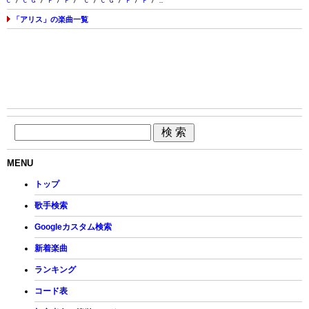
C
/
C
G
/
F
/
F
/
C
/
C
G
/
F
/
F
/ …
「アリス」の楽曲一覧
MENU
トップ
歌手検索
Googleカスタム検索
新着楽曲
ランキング
コード表