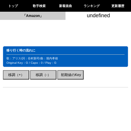
トップ
歌手検索
新着楽曲
ランキング
更新履歴
undefined
「Amazon」
移り行く時の流れに
歌：アリス/詞：谷村新司/曲：堀内孝雄
Original Key：G / Capo：0 / Play：G