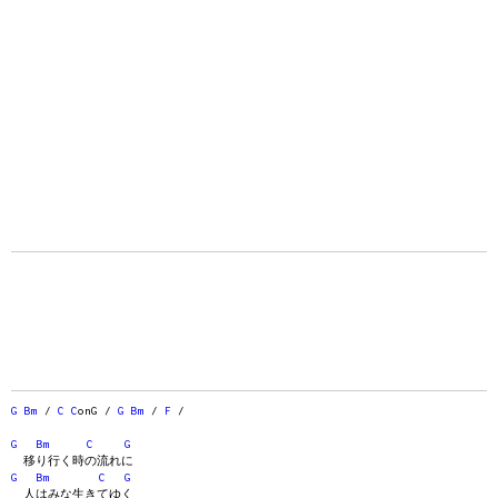
G
Bm
/
C
C
onG /
G
Bm
/
F
/
G
Bm
C
G
移り行く時の流れに
G
Bm
C
G
人はみな生きてゆく