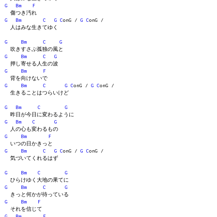
G
Bm
F
傷つき汚れ
G
Bm
C
G
C
onG /
G
C
onG /
人はみな生きてゆく
G
Bm
C
G
吹きすさぶ孤独の風と
G
Bm
C
G
押し寄せる人生の波
G
Bm
F
背を向けないで
G
Bm
C
G
C
onG /
G
C
onG /
生きることはつらいけど
G
Bm
C
G
昨日が今日に変わるように
G
Bm
C
G
人の心も変わるもの
G
Bm
F
いつの日かきっと
G
Bm
C
G
C
onG /
G
C
onG /
気づいてくれるはず
G
Bm
C
G
ひらけゆく大地の果てに
G
Bm
C
G
きっと何かが待っている
G
Bm
F
それを信じて
G
Bm
F
...