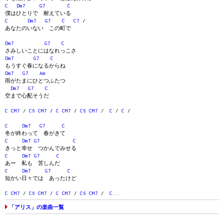
C
Dm7
G7
C
僕はひとりで 耐えている
C
Dm7
G7
C
C7
/
あなたのいない この町で
Dm7
G7
C
さみしいことにはなれっこさ
Dm7
G7
C
もうすぐ春になるからね
Dm7
G7
Am
雨がたまにひとつふたつ
Dm7
G7
C
空まで心配そうだ
C
CM7
/
C6
CM7
/
C
CM7
/
C6
CM7
/
C
/
C
/
C
Dm7
G7
C
冬が終わって 春がきて
C
Dm7
G7
C
きっと幸せ つかんでみせる
C
Dm7
G7
C
あー 私も 苦しんだ
C
Dm7
G7
C
短かい日々では あったけど
C
CM7
/
C6
CM7
/
C
CM7
/
C6
CM7
/
C
...
「アリス」の楽曲一覧