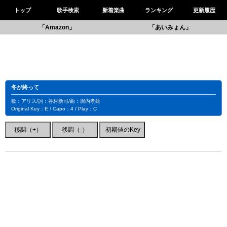
トップ
歌手検索
新着楽曲
ランキング
更新履歴
「Amazon」
「あいみょん」
冬が終って
歌：アリス/詞：谷村新司/曲：堀内孝雄
Original Key：E / Capo：4 / Play：C