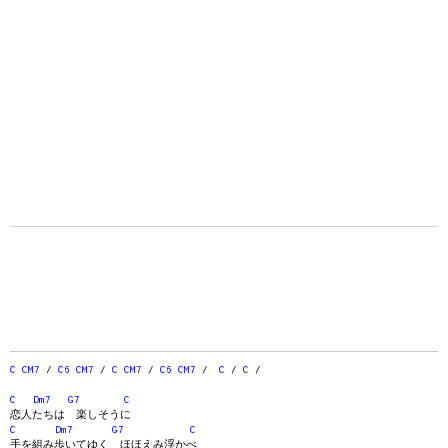
C
CM7
/
C6
CM7
/
C
CM7
/
C6
CM7
/
C
/
C
/
C
Dm7
G7
C
恋人たちは 楽しそうに
C
Dm7
G7
C
手を組み歩いてゆく ほほえみ浮かべ