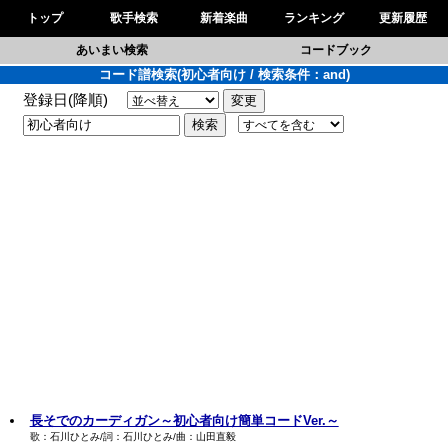
トップ
歌手検索
新着楽曲
ランキング
更新履歴
あいまい検索
コードブック
コード譜検索(初心者向け / 検索条件：and)
登録日(降順)
長そでのカーディガン～初心者向け簡単コードVer.～
歌：石川ひとみ/詞：石川ひとみ/曲：山田直毅