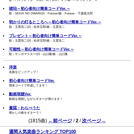
琥珀～初心者向け簡単コードVer.～
歌：SEKAI NO OWARI/詞：Fukase/曲：Fukase・千葉龍太郎
明かりの灯るところへ～初心者向け簡単コードVer.～
歌：玉置浩二/詞：松井五郎/曲：玉置浩二
プレゼント～初心者向け簡単コードVer.～
歌：玉置浩二/詞：松井五郎/曲：玉置浩二
可能性～初心者向け簡単コードVer.～
歌：サンボマスター/詞：山口隆/曲：山口隆
洋楽
名曲をピックアップ！
初心者向け簡単コードVer.
簡単コードで作成してます！
動画視聴Ver.
動画を視聴しながらギターが弾けます！
童謡・わらべうた
懐かしの曲をギターで！
(1815曲)
←前ページ
/
2
/
次ページ→
週間人気楽曲ランキング TOP100