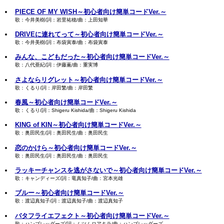
PIECE OF MY WISH～初心者向け簡単コードVer.～
歌：今井美樹/詞：岩里祐穂/曲：上田知華
DRIVEに連れてって～初心者向け簡単コードVer.～
歌：今井美樹/詞：布袋寅泰/曲：布袋寅泰
みんな、こどもだった～初心者向け簡単コードVer.～
歌：八代亜紀/詞：伊藤薫/曲：重実博
さよならリグレット～初心者向け簡単コードVer.～
歌：くるり/詞：岸田繁/曲：岸田繁
春風～初心者向け簡単コードVer.～
歌：くるり/詞：Shigeru Kishida/曲：Shigeru Kishida
KING of KIN～初心者向け簡単コードVer.～
歌：奥田民生/詞：奥田民生/曲：奥田民生
恋のかけら～初心者向け簡単コードVer.～
歌：奥田民生/詞：奥田民生/曲：奥田民生
ラッキーチャンスを逃がさないで～初心者向け簡単コードVer.～
歌：キャンディーズ/詞：竜真知子/曲：宮本光雄
ブルー～初心者向け簡単コードVer.～
歌：渡辺真知子/詞：渡辺真知子/曲：渡辺真知子
バタフライエフェクト～初心者向け簡単コードVer.～
歌：ハンブレッダーズ/詞：ムツムロアキラ/曲：ハンブレッダーズ