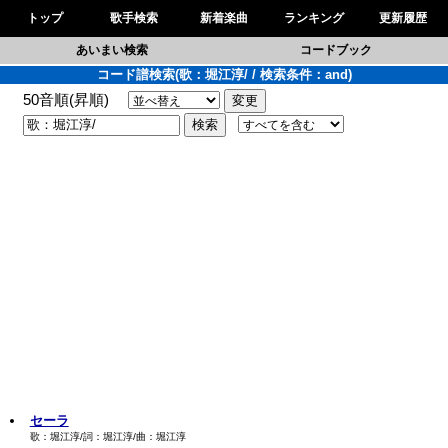
トップ
歌手検索
新着楽曲
ランキング
更新履歴
あいまい検索
コードブック
コード譜検索(歌：堀江淳/ / 検索条件：and)
50音順(昇順)
セーラ
歌：堀江淳/詞：堀江淳/曲：堀江淳