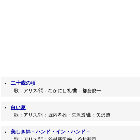
二十歳の頃
歌：アリス/詞：なかにし礼/曲：都倉俊一
白い夏
歌：アリス/詞：堀内孝雄・矢沢透/曲：矢沢透
美しき絆－ハンド・イン・ハンド－
歌：アリス/詞：谷村新司/曲：谷村新司