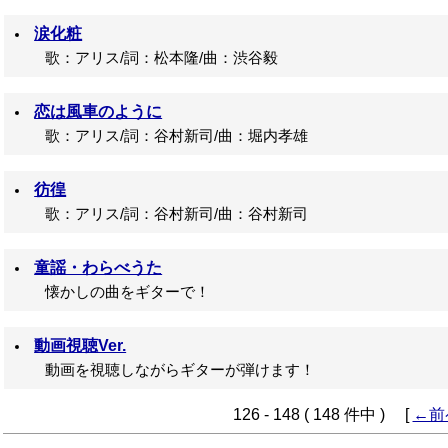
涙化粧
歌：アリス/詞：松本隆/曲：渋谷毅
恋は風車のように
歌：アリス/詞：谷村新司/曲：堀内孝雄
彷徨
歌：アリス/詞：谷村新司/曲：谷村新司
童謡・わらべうた
懐かしの曲をギターで！
動画視聴Ver.
動画を視聴しながらギターが弾けます！
126 - 148 ( 148 件中 ) [
←前