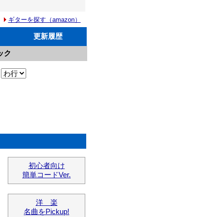
ギターを探す（amazon）
更新履歴
ック
初心者向け
簡単コードVer.
洋 楽
名曲をPickup!