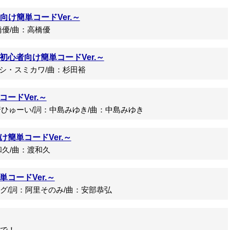
心者向け簡単コードVer.～
優/曲：高橋優
心者向け簡単コードVer.～
トシ・スミカワ/曲：杉田裕
ードVer.～
ひゅーい/詞：中島みゆき/曲：中島みゆき
簡単コードVer.～
久/曲：渡和久
コードVer.～
/詞：阿里そのみ/曲：安部恭弘