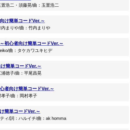
置浩二・須藤晃/曲：玉置浩二
け簡単コードVer.～
内まりや/曲：竹内まりや
～初心者向け簡単コードVer.～
iko/曲：タケカワユキヒデ
向け簡単コードVer.～
浦徳子/曲：平尾昌晃
者向け簡単コードVer.～
孝子/曲：岡村孝子
簡単コードVer.～
詞：ハルイチ/曲：ak homma