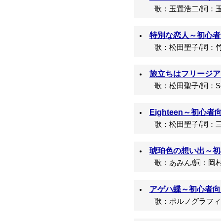
歌：玉置浩二/詞：玉
特別な恋人～初心者向
歌：松田聖子/詞：竹
旅立ちはフリージア
歌：松田聖子/詞：Se
Eighteen～初心者
歌：松田聖子/詞：三
琥珀色の想い出～初心
歌：あみん/詞：岡村
アゲハ蝶～初心者向け
歌：ポルノグラフィティ/