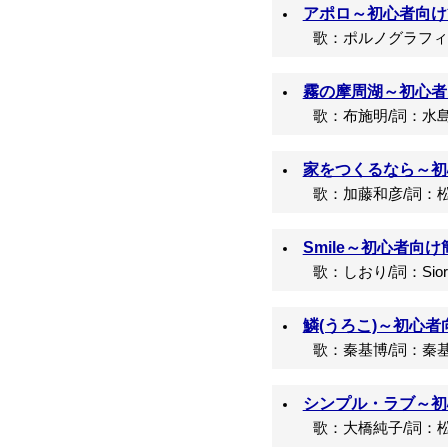
アポロ～初心者向け簡
歌：ポルノグラフィティ/
霧の摩周湖～初心者向
歌：布施明/詞：水島
家をつくるなら～初心
歌：加藤和彦/詞：松
Smile～初心者向け
歌：しおり/詞：Siori/曲
鱗(うろこ)～初心者
歌：秦基博/詞：秦基
シンプル・ラブ～初心
歌：大橋純子/詞：松