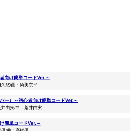
向け簡単コードVer.～
久悠/曲：筒美京平
バー）～初心者向け簡単コードVer.～
井由実/曲：荒井由実
簡単コードVer.～
優/曲：高橋優