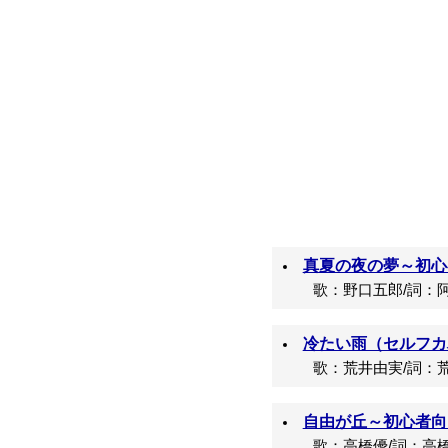
真夏の夜の夢～初心者
歌：野口五郎/詞：阿
冷たい雨（セルフカ
歌：荒井由実/詞：荒
自由が丘～初心者向け
歌：高橋優/詞：高橋