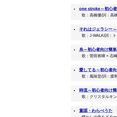
one stroke～初
歌：高橋優/詞：高橋
それはジェラシー～初
歌：J-WALK/詞：
糸～初心者向け簡単コ
歌：菅田将暉 × 石崎
愛してる～初心者向け
歌：風味堂/詞：渡和
時流～初心者向け簡単
歌：クリスタルキング
童謡・わらべうた