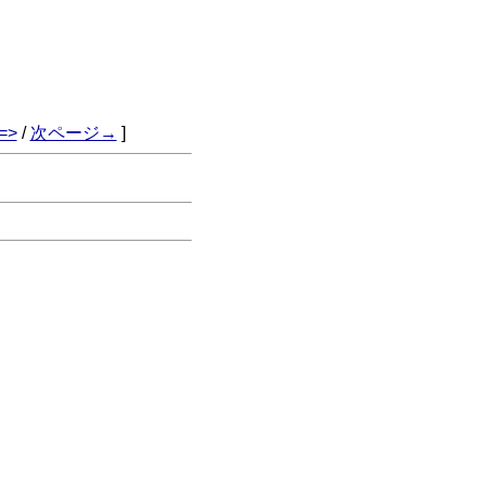
=>
/
次ページ→
]