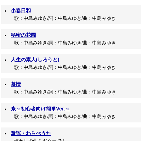
小春日和
歌：中島みゆき/詞：中島みゆき/曲：中島みゆき
秘密の花園
歌：中島みゆき/詞：中島みゆき/曲：中島みゆき
人生の素人(しろうと)
歌：中島みゆき/詞：中島みゆき/曲：中島みゆき
慕情
歌：中島みゆき/詞：中島みゆき/曲：中島みゆき
糸～初心者向け簡単Ver.～
歌：中島みゆき/詞：中島みゆき/曲：中島みゆき
童謡・わらべうた