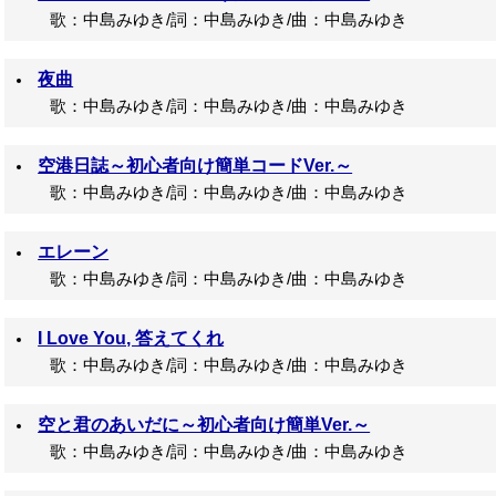
歌：中島みゆき/詞：中島みゆき/曲：中島みゆき
夜曲
歌：中島みゆき/詞：中島みゆき/曲：中島みゆき
空港日誌～初心者向け簡単コードVer.～
歌：中島みゆき/詞：中島みゆき/曲：中島みゆき
エレーン
歌：中島みゆき/詞：中島みゆき/曲：中島みゆき
I Love You, 答えてくれ
歌：中島みゆき/詞：中島みゆき/曲：中島みゆき
空と君のあいだに～初心者向け簡単Ver.～
歌：中島みゆき/詞：中島みゆき/曲：中島みゆき