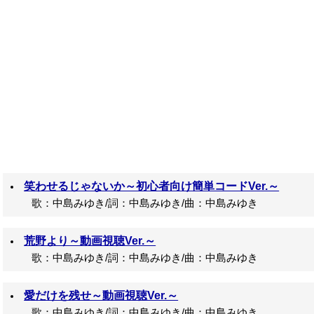
笑わせるじゃないか～初心者向け簡単コードVer.～
歌：中島みゆき/詞：中島みゆき/曲：中島みゆき
荒野より～動画視聴Ver.～
歌：中島みゆき/詞：中島みゆき/曲：中島みゆき
愛だけを残せ～動画視聴Ver.～
歌：中島みゆき/詞：中島みゆき/曲：中島みゆき