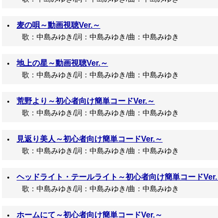
麦の唄～動画視聴Ver.～
歌：中島みゆき/詞：中島みゆき/曲：中島みゆき
地上の星～動画視聴Ver.～
歌：中島みゆき/詞：中島みゆき/曲：中島みゆき
荒野より～初心者向け簡単コードVer.～
歌：中島みゆき/詞：中島みゆき/曲：中島みゆき
見返り美人～初心者向け簡単コードVer.～
歌：中島みゆき/詞：中島みゆき/曲：中島みゆき
ヘッドライト・テールライト～初心者向け簡単コードVer.
歌：中島みゆき/詞：中島みゆき/曲：中島みゆき
ホームにて～初心者向け簡単コードVer.～