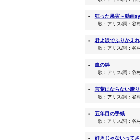
狂った果実～動画sync
歌：アリス/詞：谷村
君よ涙でふりかえれ
歌：アリス/詞：谷村
血の絆
歌：アリス/詞：谷村
言葉にならない贈り
歌：アリス/詞：谷村
五年目の手紙
歌：アリス/詞：谷村
好きじゃないってさ