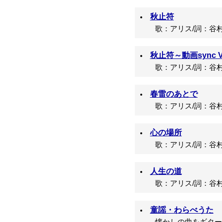
秋止符
歌：アリス/詞：谷村
秋止符～動画sync V
歌：アリス/詞：谷村
春雷のあとで
歌：アリス/詞：谷村
心の場所
歌：アリス/詞：谷村
人生の道
歌：アリス/詞：谷村
童謡・わらべうた