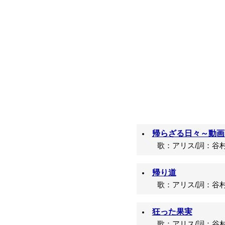
帰らざる日々～動画syn
歌：アリス/詞：谷村
帰り道
歌：アリス/詞：谷村
狂った果実
歌：アリス/詞：谷村