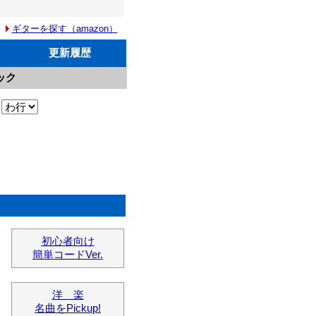
ギターを探す（amazon）
更新履歴
ック
初心者向け
簡単コードVer.
洋 楽
名曲をPickup!