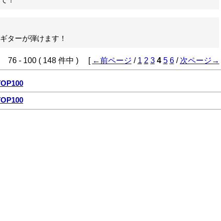
で！
ギターが弾けます！
76 - 100 ( 148 件中 ) [
←前ページ
/
1
2
3
4
5
6
/
次ページ→
P100
P100