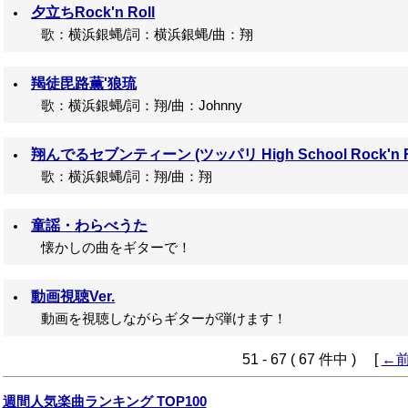
夕立ちRock'n Roll
歌：横浜銀蝿/詞：横浜銀蝿/曲：翔
羯徒毘路薫'狼琉
歌：横浜銀蝿/詞：翔/曲：Johnny
翔んでるセブンティーン (ツッパリ High School Rock'n 
歌：横浜銀蝿/詞：翔/曲：翔
童謡・わらべうた
懐かしの曲をギターで！
動画視聴Ver.
動画を視聴しながらギターが弾けます！
51 - 67 ( 67 件中 ) [
←
週間人気楽曲ランキング TOP100