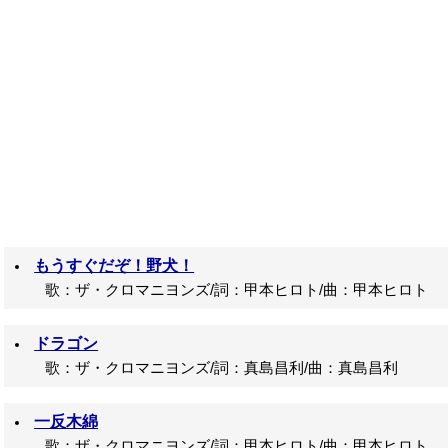
もうすぐだぞ！野犬！
歌：ザ・クロマニヨンズ/詞：甲本ヒロト/曲：甲本ヒロト
ドラゴン
歌：ザ・クロマニヨンズ/詞：真島昌利/曲：真島昌利
一反木綿
歌：ザ・クロマニヨンズ/詞：甲本ヒロト/曲：甲本ヒロト