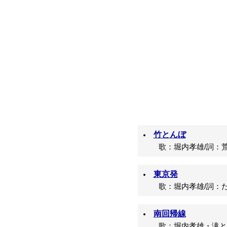
竹とんぼ
歌：堀内孝雄/詞：荒
東京発
歌：堀内孝雄/詞：た
南回帰線
歌：堀内孝雄・滝とも