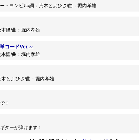
・ヨンピル/詞：荒木とよひさ/曲：堀内孝雄
本隆/曲：堀内孝雄
コードVer.～
本隆/曲：堀内孝雄
木とよひさ/曲：堀内孝雄
で！
ギターが弾けます！