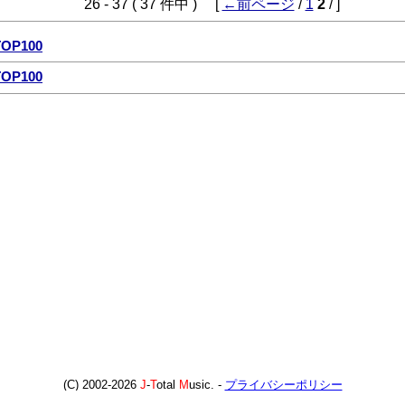
26 - 37 ( 37 件中 ) [
←前ページ
/
1
2
/ ]
P100
P100