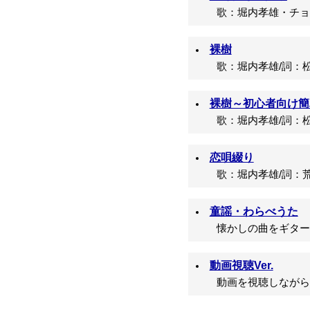
歌：堀内孝雄・チョー
裸樹
歌：堀内孝雄/詞：松
裸樹～初心者向け簡単
歌：堀内孝雄/詞：松
恋唄綴り
歌：堀内孝雄/詞：荒
童謡・わらべうた
懐かしの曲をギター
動画視聴Ver.
動画を視聴しながら