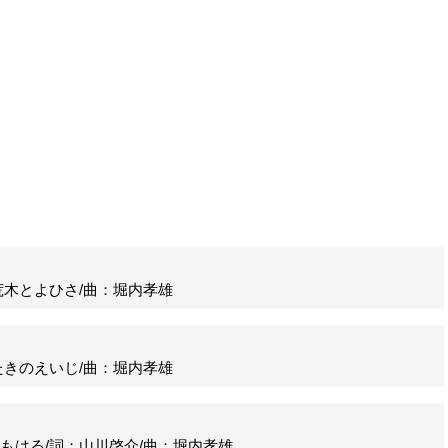
木とよひさ/曲：堀内孝雄
きのえいじ/曲：堀内孝雄
はる/詞：山川啓介/曲：堀内孝雄