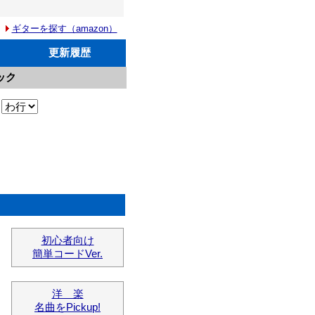
ギターを探す（amazon）
更新履歴
ック
初心者向け
簡単コードVer.
洋 楽
名曲をPickup!