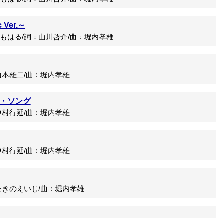
Ver.～
はる/詞：山川啓介/曲：堀内孝雄
本雄二/曲：堀内孝雄
・ソング
村行延/曲：堀内孝雄
村行延/曲：堀内孝雄
きのえいじ/曲：堀内孝雄