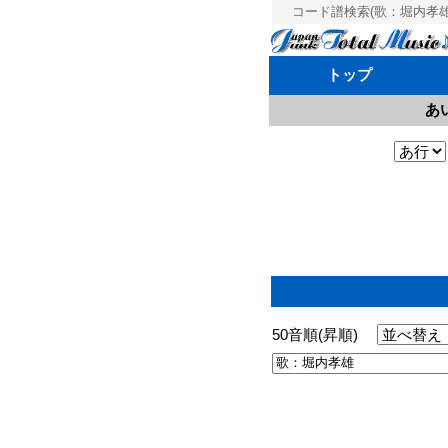
コード譜検索(歌：堀内孝雄 
トップ
あ
50音順(昇順)