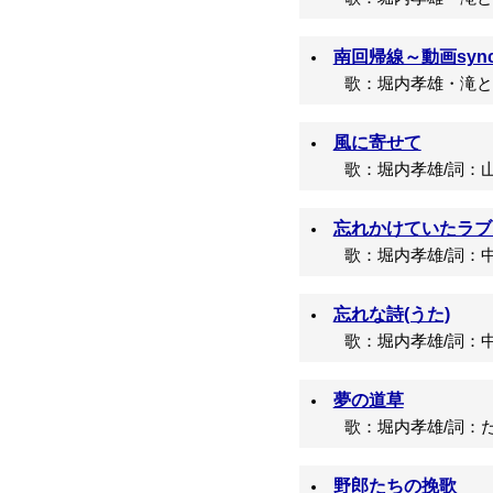
南回帰線～動画sync 
歌：堀内孝雄・滝とも
風に寄せて
歌：堀内孝雄/詞：山
忘れかけていたラブ
歌：堀内孝雄/詞：中
忘れな詩(うた)
歌：堀内孝雄/詞：中
夢の道草
歌：堀内孝雄/詞：た
野郎たちの挽歌