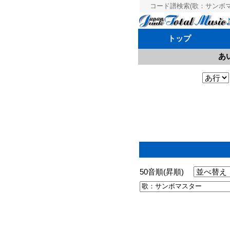
コード譜検索(歌：サンボマス
トップ
あ
50音順(昇順)