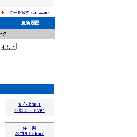
ギターを探す（amazon）
更新履歴
ック
初心者向け
簡単コードVer.
洋 楽
名曲をPickup!