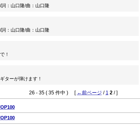
詞：山口隆/曲：山口隆
詞：山口隆/曲：山口隆
で！
ギターが弾けます！
26 - 35 ( 35 件中 ) [
←前ページ
/
1
2
/ ]
P100
P100