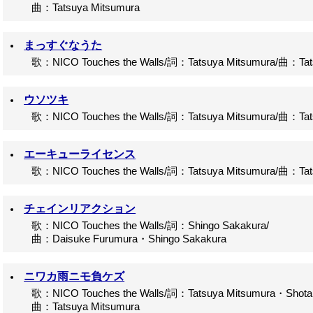
曲：Tatsuya Mitsumura
まっすぐなうた
歌：NICO Touches the Walls/詞：Tatsuya Mitsumura/曲：Tats
ウソツキ
歌：NICO Touches the Walls/詞：Tatsuya Mitsumura/曲：Tats
エーキューライセンス
歌：NICO Touches the Walls/詞：Tatsuya Mitsumura/曲：Tats
チェインリアクション
歌：NICO Touches the Walls/詞：Shingo Sakakura/
曲：Daisuke Furumura・Shingo Sakakura
ニワカ雨ニモ負ケズ
歌：NICO Touches the Walls/詞：Tatsuya Mitsumura・Shotaro
曲：Tatsuya Mitsumura